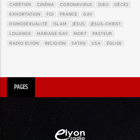
CHRÉTIEN
CINÉMA
CORONAVIRUS
DIEU
DÉCÈS
EXHORTATION
FOI
FRANCE
GAY
HOMOSÉXUALITÉ
ISLAM
JÉSUS
JÉSUS-CHRIST
LOUANGE
MARIAGE GAY
MORT
PASTEUR
RADIO ELYON
RELIGION
SATAN
USA
ÉGLISE
PAGES