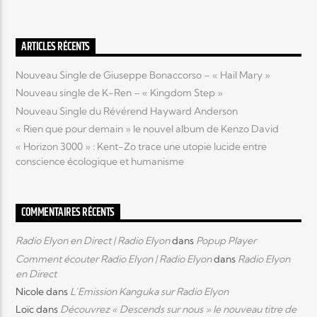
Elyon Live
ARTICLES RÉCENTS
Nouveau Single de Giuseppe Bonaccorso – « Hail Mary »
Nouveau single de K-Ren – « Kingdom Step »
Elyon Kids
Nouveau Single du Révérend Hayward Anderson
« Rien que pour demain » le nouvel album de Kenzo David
« Horizon 3000 » : Kent-Zo trace une utopie lucide entre
conscience écologique et humanisme
COMMENTAIRES RÉCENTS
Radio Elyon en Direct | Radio Elyon
dans
Popup Player
Comment écouter Radio Elyon | Radio Elyon
dans
Radio Elyon
en Direct
Nicole
dans
L’Emission Kanguka sur Radio Elyon
Loïc
dans
Découvrez « Descends sur nous » le nouveau titre de