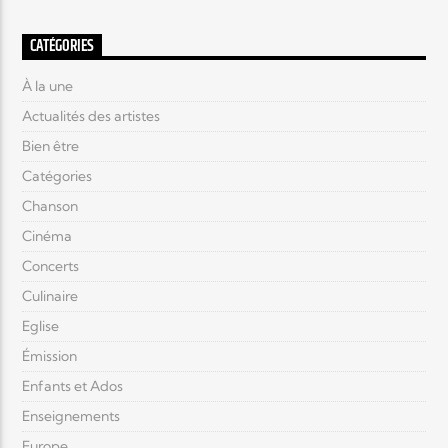
CATÉGORIES
À la une
Actualités des artistes
Bien être
Catégories
Chanson
Cinéma
Concerts
Culinaire
Eglise
Émission
Enfants et Ados
Enseignements
Europe