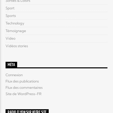
Sorties & Loisirs
Sport
Sports
Technology
Témoignage
Video
Vidéos stories
MÉTA
Connexion
Flux des publications
Flux des commentaires
Site de WordPress-FR
RADIO ELYON SUR VOTRE SITE