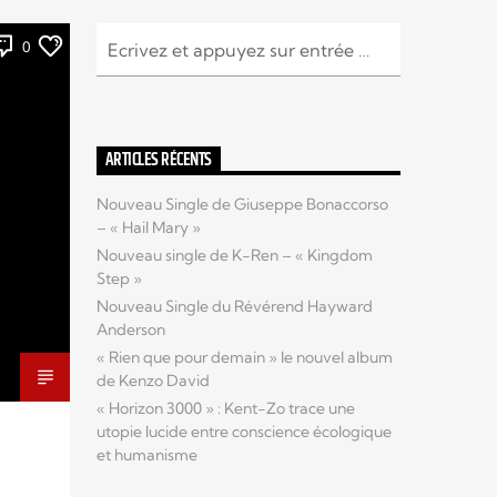
0
ARTICLES RÉCENTS
Nouveau Single de Giuseppe Bonaccorso
– « Hail Mary »
Nouveau single de K-Ren – « Kingdom
Step »
Nouveau Single du Révérend Hayward
Anderson
« Rien que pour demain » le nouvel album
de Kenzo David
« Horizon 3000 » : Kent-Zo trace une
utopie lucide entre conscience écologique
et humanisme