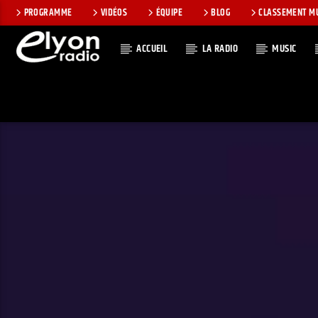
PROGRAMME
VIDÉOS
ÉQUIPE
BLOG
CLASSEMENT M
ACCUEIL
LA RADIO
MUSIC
EN CE MOMEN
RADIO ELYON
TITRE
POSITIVE ET
ARTISTE
ENCOURAGEANTE !