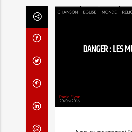
CHANSON
EGLISE
MONDE
RELI
DANGER : LES M
Radio Elyon
20/06/2016
Nous voyons comment Roose