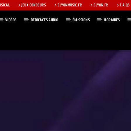
USICAL
JEUX CONCOURS
ELYONMUSIC.FR
ELYON.FR
F.A.QS
VIDÉOS
DÉDICACES AUDIO
ÉMISSIONS
HORAIRES
T