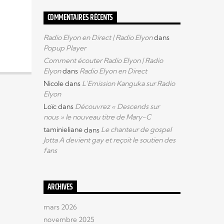
COMMENTAIRES RÉCENTS
Radio Elyon en Direct | Radio Elyon
dans
Popup Player
Comment écouter Radio Elyon | Radio
Elyon
dans
Radio Elyon en Direct
Nicole
dans
L’Emission Kanguka sur Radio
Elyon
Loïc
dans
Découvrez « Descends sur
nous » le nouveau titre de Mary-C
taminieliane
dans
Le chanteur de gospel
Jotta A devient gay et reçoit le soutien des
fans
ARCHIVES
mars 2026
novembre 2025