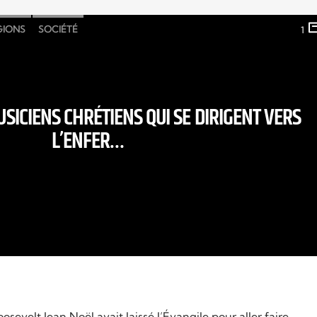
GIONS
SOCIÉTÉ
1
USICIENS CHRÉTIENS QUI SE DIRIGENT VERS
L’ENFER…
velt Jean Noël avait laissé l’Évangile pour aller faire