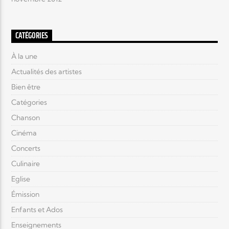
CATÉGORIES
À la une
Actualités des artistes
Bien être
Catégories
Chanson
Cinéma
Concerts
Culinaire
Eglise
Émission
Enfants et Ados
Enseignements