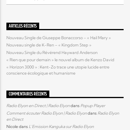
Elyon Live
ARTICLES RÉCENTS
Nouveau Single de Giuseppe Bonaccorso – « Hail Mary »
Elyon Kids
Nouveau single de K-Ren – « Kingdom Step »
Nouveau Single du Révérend Hayward Anderson
« Rien que pour demain » le nouvel album de Kenzo David
« Horizon 3000 » : Kent-Zo trace une utopie lucide entre
conscience écologique et humanisme
COMMENTAIRES RÉCENTS
Radio Elyon en Direct | Radio Elyon
dans
Popup Player
Comment écouter Radio Elyon | Radio Elyon
dans
Radio Elyon
en Direct
Nicole
dans
L’Emission Kanguka sur Radio Elyon