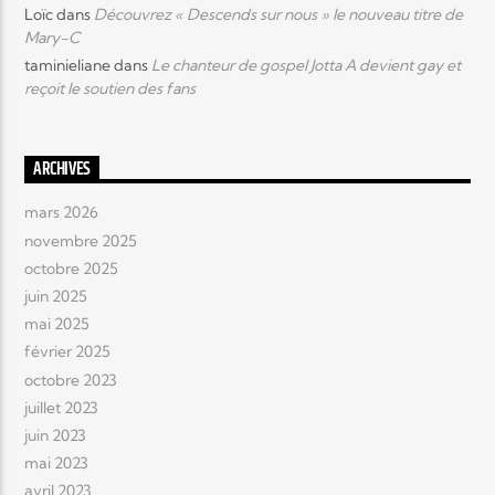
Loïc
dans
Découvrez « Descends sur nous » le nouveau titre de
Mary-C
taminieliane
dans
Le chanteur de gospel Jotta A devient gay et
reçoit le soutien des fans
ARCHIVES
mars 2026
novembre 2025
octobre 2025
juin 2025
mai 2025
février 2025
octobre 2023
juillet 2023
juin 2023
mai 2023
avril 2023