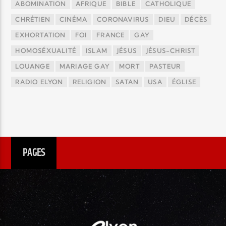
ABOMINATION
AFRIQUE
BIBLE
CATHOLIQUE
CHRÉTIEN
CINÉMA
CORONAVIRUS
DIEU
DÉCÈS
EXHORTATION
FOI
FRANCE
GAY
HOMOSÉXUALITÉ
ISLAM
JÉSUS
JÉSUS-CHRIST
LOUANGE
MARIAGE GAY
MORT
PASTEUR
RADIO ELYON
RELIGION
SATAN
USA
ÉGLISE
PAGES