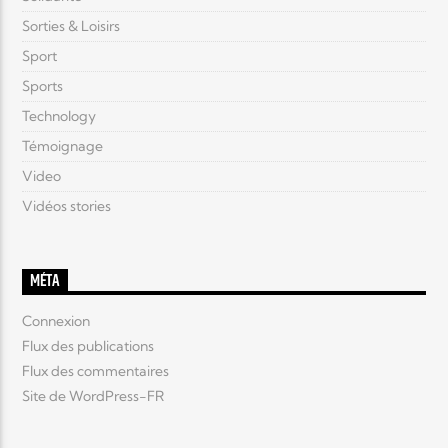
Sorties & Loisirs
Sport
Sports
Technology
Témoignage
Video
Vidéos stories
MÉTA
Connexion
Flux des publications
Flux des commentaires
Site de WordPress-FR