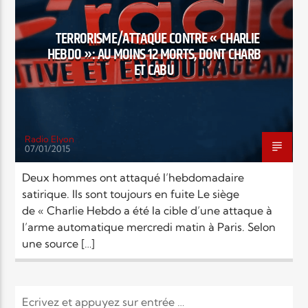
EN CE MOMENT
TITRE
TERRORISME/ATTAQUE CONTRE « CHARLIE
ARTISTE
HEBDO »: AU MOINS 12 MORTS, DONT CHARB
ET CABU
Radio Elyon
07/01/2015
Radio Elyon
Deux hommes ont attaqué l’hebdomadaire
satirique. Ils sont toujours en fuite Le siège
de « Charlie Hebdo a été la cible d’une attaque à
Elyon Rhema
l’arme automatique mercredi matin à Paris. Selon
une source […]
Elyon Hits