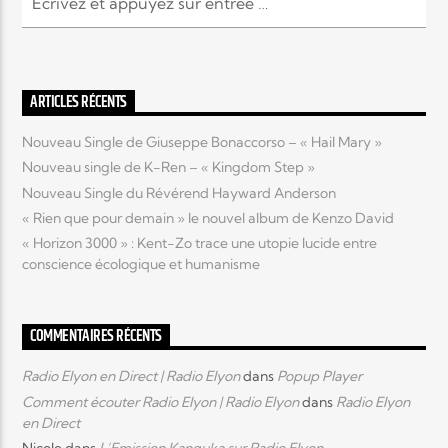
ARTICLES RÉCENTS
Nouveau Single de Giuseppe Bonaccorso – « Hail Mary »
Nouveau single de K-Ren – « Kingdom Step »
Nouveau Single du Révérend Hayward Anderson
« Rien que pour demain » le nouvel album de Kenzo David
« Horizon 3000 » : Kent-Zo trace une utopie lucide entre
conscience écologique et humanisme
COMMENTAIRES RÉCENTS
Radio Elyon en Direct | Radio Elyon
dans
Popup Player
Comment écouter Radio Elyon | Radio Elyon
dans
Radio Elyon
en Direct
Nicole
dans
L’Emission Kanguka sur Radio Elyon