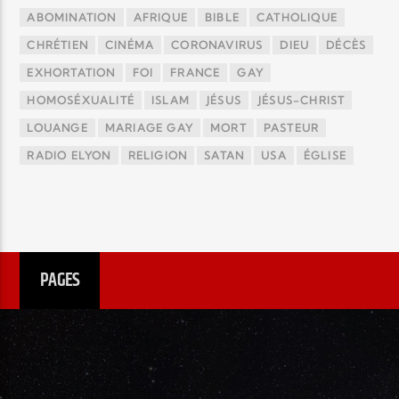
ABOMINATION
AFRIQUE
BIBLE
CATHOLIQUE
CHRÉTIEN
CINÉMA
CORONAVIRUS
DIEU
DÉCÈS
EXHORTATION
FOI
FRANCE
GAY
HOMOSÉXUALITÉ
ISLAM
JÉSUS
JÉSUS-CHRIST
LOUANGE
MARIAGE GAY
MORT
PASTEUR
RADIO ELYON
RELIGION
SATAN
USA
ÉGLISE
PAGES