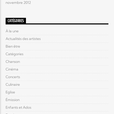
novembre 2012
CATÉGORIES
À la une
Actualités des artistes
Bien être
Catégories
Chanson
Cinéma
Concerts
Culinaire
Eglise
Émission
Enfants et Ados