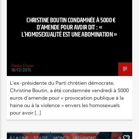
RELIGIONS
SOCIÉTÉ
CHRISTINE BOUTIN CONDAMNÉE À 5000 €
D’AMENDE POUR AVOIR DIT : «
L’HOMOSEXUALITÉ EST UNE ABOMINATION »
Radio Elyon
18/12/2015
L’ex-présidente du Parti chrétien démocrate,
Christine Boutin, a été condamnée vendredi à 5000
euros d’amende pour « provocation publique à la
haine ou à la violence » envers les homosexuels
pour avoir […]
À LA UNE
EGLISE
MONDE
RELIGIONS
0