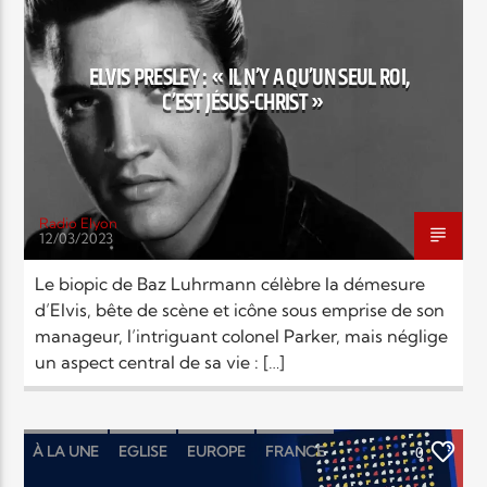
RELIGIONS
Elyon Live
ELVIS PRESLEY : « IL N’Y A QU’UN SEUL ROI,
C’EST JÉSUS-CHRIST »
Elyon Kids
Radio Elyon
12/03/2023
Le biopic de Baz Luhrmann célèbre la démesure
d’Elvis, bête de scène et icône sous emprise de son
manageur, l’intriguant colonel Parker, mais néglige
un aspect central de sa vie : […]
À LA UNE
EGLISE
EUROPE
FRANCE
0