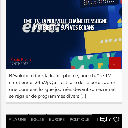
MONDE
RELIGIONS
SOCIÉTÉ
EMCI TV, LA NOUVELLE CHAÎNE D’ENSEIGNE
MOI BIENTÔT SUR VOS ÉCRANS
Radio Elyon
17/01/2017
Révolution dans la francophonie, une chaîne TV
chrétienne, 24h/7j Qu’il est rare de se poser, après
une bonne et longue journée, devant son écran et
se régaler de programmes divers […]
À LA UNE
EGLISE
EUROPE
POLITIQUE
1
0