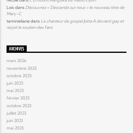
Loïc
dans
Découvrez « Descends sur nous » le nouveau titre de
Mary-C
taminieliane
dans
Le chanteur de gospel Jotta A devient gay et
reçoit le soutien des fans
ARCHIVES
mars 2026
novembre 2025
octobre 2025
juin 2025
mai 2025
février 2025
octobre 2023
juillet 2023
juin 2023
mai 2023