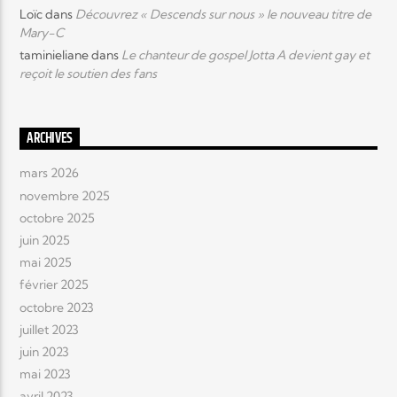
Loïc
dans
Découvrez « Descends sur nous » le nouveau titre de
Mary-C
taminieliane
dans
Le chanteur de gospel Jotta A devient gay et
reçoit le soutien des fans
ARCHIVES
mars 2026
novembre 2025
octobre 2025
juin 2025
mai 2025
février 2025
octobre 2023
juillet 2023
juin 2023
mai 2023
avril 2023