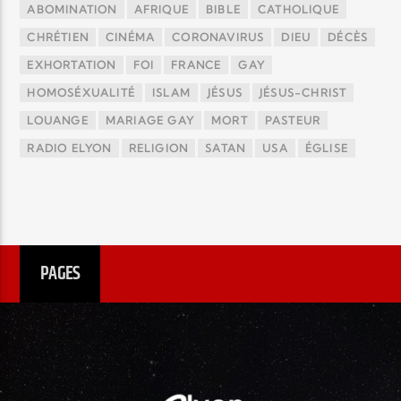
ABOMINATION
AFRIQUE
BIBLE
CATHOLIQUE
CHRÉTIEN
CINÉMA
CORONAVIRUS
DIEU
DÉCÈS
EXHORTATION
FOI
FRANCE
GAY
HOMOSÉXUALITÉ
ISLAM
JÉSUS
JÉSUS-CHRIST
LOUANGE
MARIAGE GAY
MORT
PASTEUR
RADIO ELYON
RELIGION
SATAN
USA
ÉGLISE
PAGES