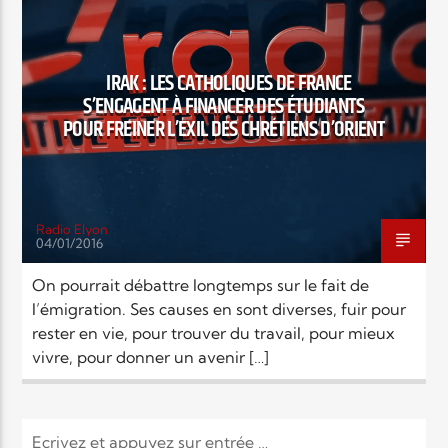
Elyon Live
IRAK : LES CATHOLIQUES DE FRANCE
S’ENGAGENT À FINANCER DES ÉTUDIANTS
POUR FREINER L’EXIL DES CHRÉTIENS D’ORIENT
Elyon Kids
Radio Elyon
04/01/2016
On pourrait débattre longtemps sur le fait de
l’émigration. Ses causes en sont diverses, fuir pour
rester en vie, pour trouver du travail, pour mieux
vivre, pour donner un avenir […]