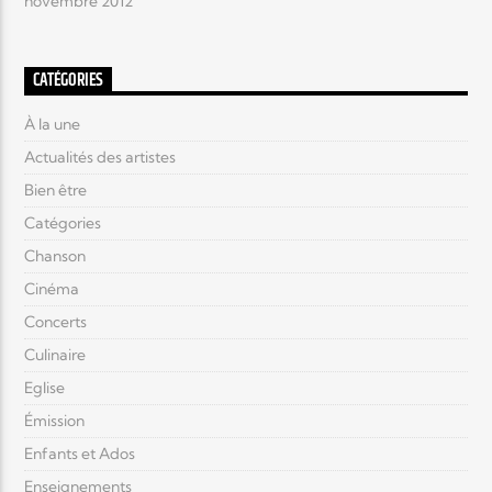
novembre 2012
CATÉGORIES
À la une
Actualités des artistes
Bien être
Catégories
Chanson
Cinéma
Concerts
Culinaire
Eglise
Émission
Enfants et Ados
Enseignements