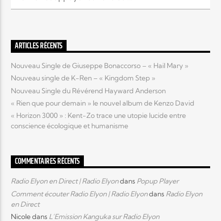
ARTICLES RÉCENTS
Nouveau Single de Giuseppe Bonaccorso – « Hail Mary »
Nouveau single de K-Ren – « Kingdom Step »
Nouveau Single du Révérend Hayward Anderson
« Rien que pour demain » le nouvel album de Kenzo David
« Horizon 3000 » : Kent-Zo trace une utopie lucide entre
conscience écologique et humanisme
COMMENTAIRES RÉCENTS
Radio Elyon en Direct | Radio Elyon
dans
Popup Player
Comment écouter Radio Elyon | Radio Elyon
dans
Radio Elyon
en Direct
Nicole
dans
L’Emission Kanguka sur Radio Elyon