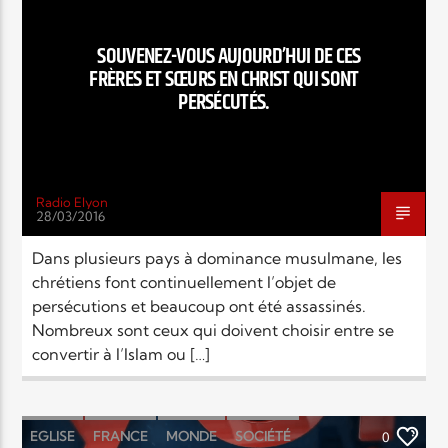
EN CE MOMENT
TITRE
SOUVENEZ-VOUS AUJOURD’HUI DE CES
ARTISTE
FRÈRES ET SŒURS EN CHRIST QUI SONT
PERSÉCUTÉS.
Radio Elyon
28/03/2016
Radio Elyon
Dans plusieurs pays à dominance musulmane, les
chrétiens font continuellement l’objet de
persécutions et beaucoup ont été assassinés.
Elyon Rhema
Nombreux sont ceux qui doivent choisir entre se
convertir à l’Islam ou […]
Elyon Hits
EGLISE
FRANCE
MONDE
SOCIÉTÉ
0