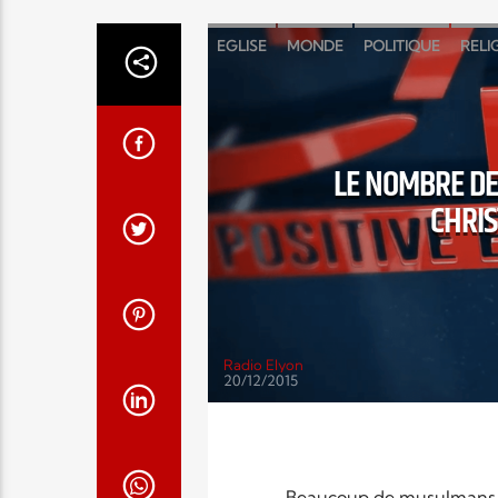
EGLISE
MONDE
POLITIQUE
RELI
LE NOMBRE DE
CHRIS
Radio Elyon
20/12/2015
Beaucoup de musulmans s