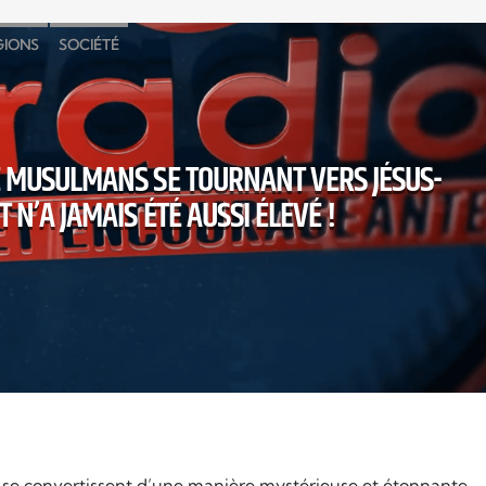
GIONS
SOCIÉTÉ
 MUSULMANS SE TOURNANT VERS JÉSUS-
T N’A JAMAIS ÉTÉ AUSSI ÉLEVÉ !
e convertissent d’une manière mystérieuse et étonnante,