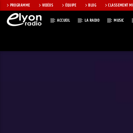
PROGRAMME
VIDÉOS
ÉQUIPE
BLOG
CLASSEMENT M
ACCUEIL
LA RADIO
MUSIC
EN CE MOMEN
RADIO ELYON
TITRE
POSITIVE ET
ARTISTE
ENCOURAGEANTE !