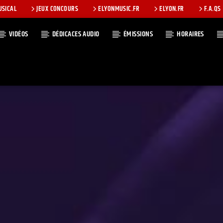
USICAL
JEUX CONCOURS
ELYONMUSIC.FR
ELYON.FR
F.A.QS
VIDÉOS
DÉDICACES AUDIO
ÉMISSIONS
HORAIRES
T