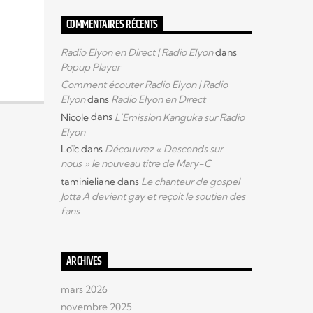
COMMENTAIRES RÉCENTS
Radio Elyon en Direct | Radio Elyon
dans
Popup Player
Comment écouter Radio Elyon | Radio
Elyon
dans
Radio Elyon en Direct
Nicole
dans
L’Emission Kanguka sur Radio
Elyon
Loïc
dans
Découvrez « Descends sur
nous » le nouveau titre de Mary-C
taminieliane
dans
Le chanteur de gospel
Jotta A devient gay et reçoit le soutien des
fans
ARCHIVES
mars 2026
novembre 2025