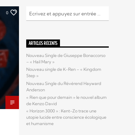
0
ARTICLES RÉCENTS
Nouveau Single de Giuseppe Bonaccorso
– « Hail Mary »
Nouveau single de K-Ren – « Kingdom
Step »
Nouveau Single du Révérend Hayward
Anderson
« Rien que pour demain » le nouvel album
de Kenzo David
« Horizon 3000 » : Kent-Zo trace une
utopie lucide entre conscience écologique
et humanisme