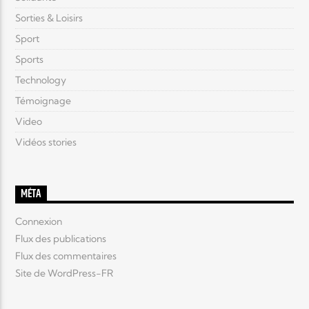
Sorties & Loisirs
Sport
Sports
Technology
Témoignage
Video
Vidéos stories
MÉTA
Connexion
Flux des publications
Flux des commentaires
Site de WordPress-FR