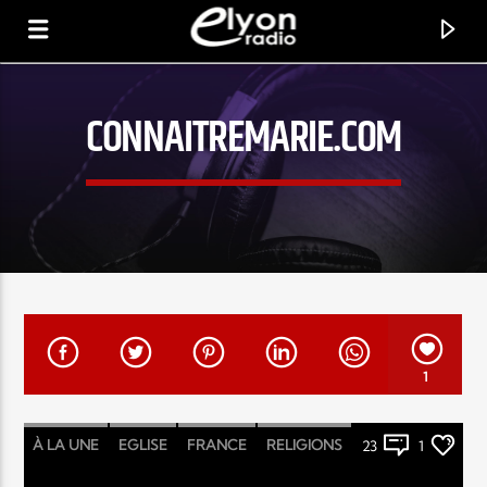
CONNAITREMARIE.COM
RADIO ELYON
POSITIVE ET ENCOURAGEANTE !
1
À LA UNE
EGLISE
FRANCE
RELIGIONS
23
1