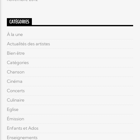
CATÉGORIES
À la une
Actualités des artistes
Bien être
Catégories
Chanson
Cinéma
Concerts
Culinaire
Eglise
Émission
Enfants et Ados
Enseignements