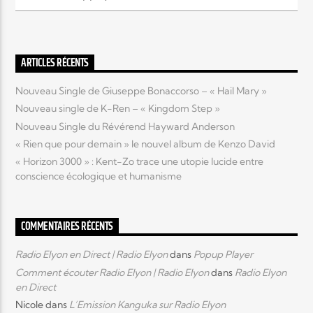
Elyon Live
ARTICLES RÉCENTS
Nouveau Single de Giuseppe Bonaccorso – « Hail Mary »
Elyon Kids
Nouveau single de K-Ren – « Kingdom Step »
Nouveau Single du Révérend Hayward Anderson
« Rien que pour demain » le nouvel album de Kenzo David
« Horizon 3000 » : Kent-Zo trace une utopie lucide entre
conscience écologique et humanisme
COMMENTAIRES RÉCENTS
Radio Elyon en Direct | Radio Elyon
dans
Popup Player
Comment écouter Radio Elyon | Radio Elyon
dans
Radio Elyon
en Direct
Nicole
dans
L’Emission Kanguka sur Radio Elyon