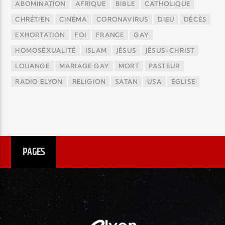
ABOMINATION
AFRIQUE
BIBLE
CATHOLIQUE
CHRÉTIEN
CINÉMA
CORONAVIRUS
DIEU
DÉCÈS
EXHORTATION
FOI
FRANCE
GAY
HOMOSÉXUALITÉ
ISLAM
JÉSUS
JÉSUS-CHRIST
LOUANGE
MARIAGE GAY
MORT
PASTEUR
RADIO ELYON
RELIGION
SATAN
USA
ÉGLISE
PAGES