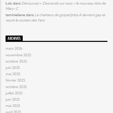
Loïc
dans
Découvrez « Descends sur nous » le nouveau titre de
Mary-C
taminieliane
dans
Le chanteur de gospel Jotta A devient gay et
reçoit le soutien des fans
ARCHIVES
mars 2026
novembre 2025
octobre 2025
juin 2025
mai 2025
février 2025
octobre 2023
juillet 2023
juin 2023
mai 2023
avril 2023