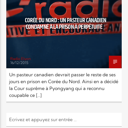
Elyon Live
CORÉE DU NORD : UN PASTEUR CANADIEN
CONDAMNÉ À LA PRISON À PERPÉTUITÉ
Elyon Kids
Radio Elyon
16/12/2015
Un pasteur canadien devrait passer le reste de ses
jours en prison en Corée du Nord. Ainsi en a décidé
la Cour suprême à Pyongyang qui a reconnu
coupable ce […]