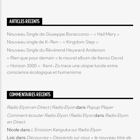
ARTICLES RÉCENTS
Nouveau Single de Giuseppe Bonaccorso – « Hail Mary »
Nouveau single de K-Ren – « Kingdom Step »
Nouveau Single du Révérend Hayward Anderson
« Rien que pour demain » le nouvel album de Kenzo David
« Horizon 3000 » : Kent-Zo trace une utopie lucide entre
conscience écologique et humanisme
COMMENTAIRES RÉCENTS
Radio Elyon en Direct | Radio Elyon
dans
Popup Player
Comment écouter Radio Elyon | Radio Elyon
dans
Radio Elyon
en Direct
Nicole
dans
L’Emission Kanguka sur Radio Elyon
Loïc
dans
Découvrez « Descends sur nous » le nouveau titre de