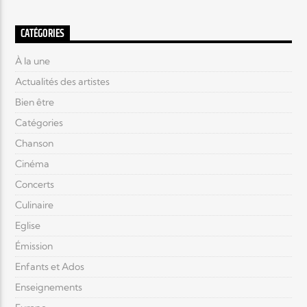
CATÉGORIES
À la une
Actualités des artistes
Bien être
Catégories
Chanson
Cinéma
Concerts
Culinaire
Eglise
Émission
Enfants et Ados
Enseignements