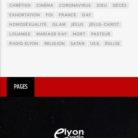
CHRÉTIEN
CINÉMA
CORONAVIRUS
DIEU
DÉCÈS
EXHORTATION
FOI
FRANCE
GAY
HOMOSÉXUALITÉ
ISLAM
JÉSUS
JÉSUS-CHRIST
LOUANGE
MARIAGE GAY
MORT
PASTEUR
RADIO ELYON
RELIGION
SATAN
USA
ÉGLISE
PAGES