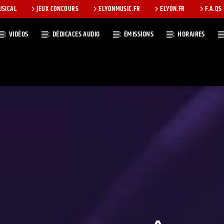
USICAL
JEUX CONCOURS
ELYONMUSIC.FR
ELYON.FR
F.A.QS
VIDÉOS
DÉDICACES AUDIO
ÉMISSIONS
HORAIRES
T