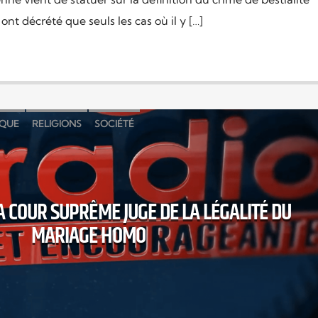
 ont décrété que seuls les cas où il y […]
IQUE
RELIGIONS
SOCIÉTÉ
LA COUR SUPRÊME JUGE DE LA LÉGALITÉ DU
MARIAGE HOMO