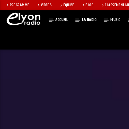
PROGRAMME
VIDÉOS
ÉQUIPE
BLOG
CLASSEMENT M
ACCUEIL
LA RADIO
MUSIC
EN CE MOMEN
RADIO ELYON
TITRE
POSITIVE ET
ARTISTE
ENCOURAGEANTE !