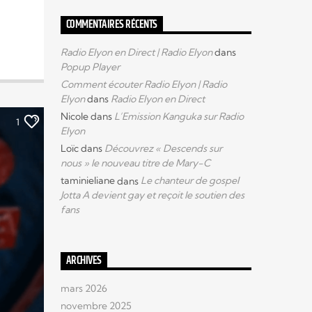
COMMENTAIRES RÉCENTS
Radio Elyon en Direct | Radio Elyon
dans
Popup Player
Comment écouter Radio Elyon | Radio
Elyon
dans
Radio Elyon en Direct
Nicole
dans
L’Emission Kanguka sur Radio
1
Elyon
Loïc
dans
Découvrez « Descends sur
nous » le nouveau titre de Mary-C
taminieliane
dans
Le chanteur de gospel
Jotta A devient gay et reçoit le soutien des
fans
ARCHIVES
mars 2026
novembre 2025