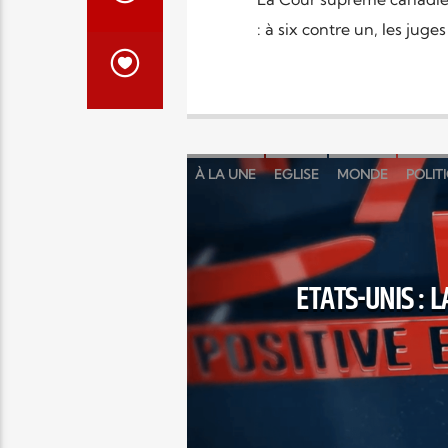
: à six contre un, les juges
À LA UNE
EGLISE
MONDE
POLIT
ETATS-UNIS : 