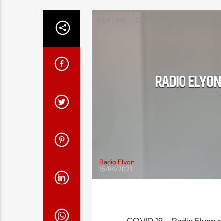
À LA UNE
CATÉGORIES
MUSIC
N
RADIO ELYON
Radio Elyon
15/04/2021
COVID 19 – Radio Elyon r