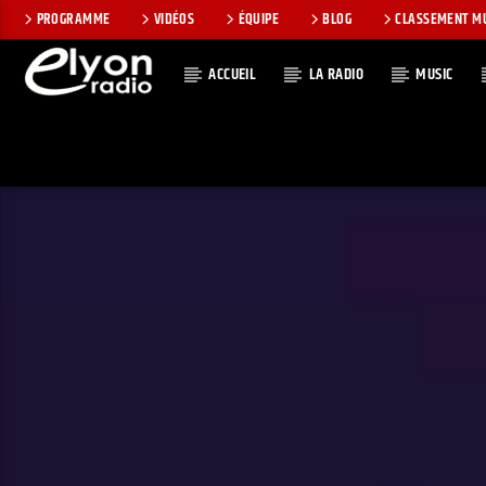
PROGRAMME
VIDÉOS
ÉQUIPE
BLOG
CLASSEMENT M
ACCUEIL
LA RADIO
MUSIC
EN CE MOMEN
RADIO ELYON
TITRE
POSITIVE ET
ARTISTE
ENCOURAGEANTE !