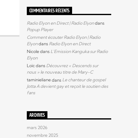
COMMENTAIRES RÉCENTS
Radio Elyon en Direct | Radio Elyon
dans
Popup Player
Comment écouter Radio Elyon | Radio
Elyon
dans
Radio Elyon en Direct
Nicole
dans
L’Emission Kanguka sur Radio
Elyon
Loïc
dans
Découvrez « Descends sur
nous » le nouveau titre de Mary-C
taminieliane
dans
Le chanteur de gospel
Jotta A devient gay et reçoit le soutien des
fans
ARCHIVES
mars 2026
novembre 2025