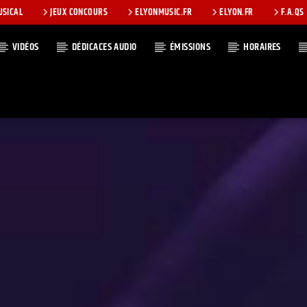
USICAL
JEUX CONCOURS
ELYONMUSIC.FR
ELYON.FR
F.A.QS
VIDÉOS
DÉDICACES AUDIO
ÉMISSIONS
HORAIRES
T