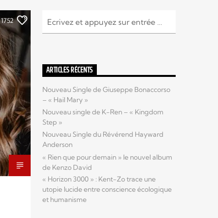
1752
ARTICLES RÉCENTS
Nouveau Single de Giuseppe Bonaccorso
– « Hail Mary »
Nouveau single de K-Ren – « Kingdom
Step »
Nouveau Single du Révérend Hayward
Anderson
« Rien que pour demain » le nouvel album
de Kenzo David
« Horizon 3000 » : Kent-Zo trace une
utopie lucide entre conscience écologique
et humanisme