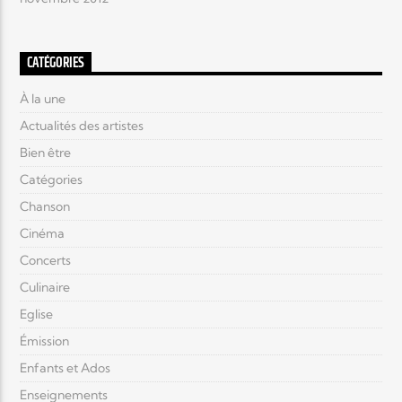
CATÉGORIES
À la une
Actualités des artistes
Bien être
Catégories
Chanson
Cinéma
Concerts
Culinaire
Eglise
Émission
Enfants et Ados
Enseignements