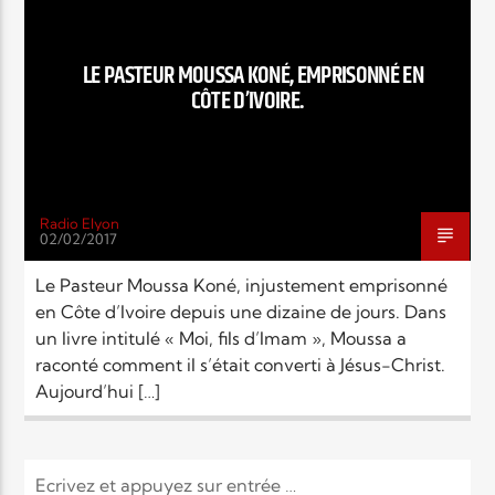
EN CE MOMENT
TITRE
ARTISTE
LE PASTEUR MOUSSA KONÉ, EMPRISONNÉ EN
CÔTE D’IVOIRE.
Radio Elyon
02/02/2017
Radio Elyon
Le Pasteur Moussa Koné, injustement emprisonné
en Côte d’Ivoire depuis une dizaine de jours. Dans
un livre intitulé « Moi, fils d’Imam », Moussa a
Elyon Rhema
raconté comment il s’était converti à Jésus-Christ.
Aujourd’hui […]
Elyon Hits