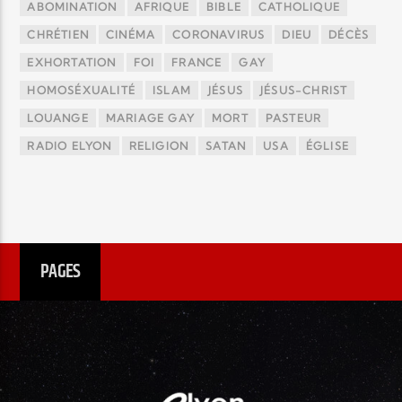
ABOMINATION
AFRIQUE
BIBLE
CATHOLIQUE
CHRÉTIEN
CINÉMA
CORONAVIRUS
DIEU
DÉCÈS
EXHORTATION
FOI
FRANCE
GAY
HOMOSÉXUALITÉ
ISLAM
JÉSUS
JÉSUS-CHRIST
LOUANGE
MARIAGE GAY
MORT
PASTEUR
RADIO ELYON
RELIGION
SATAN
USA
ÉGLISE
PAGES