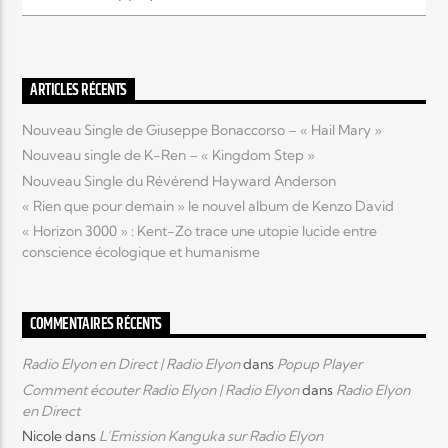
Elyon Live
ARTICLES RÉCENTS
Nouveau Single de Giuseppe Bonaccorso – « Hail Mary »
Elyon Kids
Nouveau single de K-Ren – « Kingdom Step »
Nouveau Single du Révérend Hayward Anderson
« Rien que pour demain » le nouvel album de Kenzo David
« Horizon 3000 » : Kent-Zo trace une utopie lucide entre
conscience écologique et humanisme
COMMENTAIRES RÉCENTS
Radio Elyon en Direct | Radio Elyon
dans
Popup Player
Comment écouter Radio Elyon | Radio Elyon
dans
Radio Elyon
en Direct
Nicole
dans
L’Emission Kanguka sur Radio Elyon