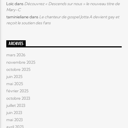
Loïc
dans
Découvrez « Descends sur nous » le nouveau titre de
Mary-C
taminieliane
dans
Le chanteur de gospel Jotta A devient gay et
reçoit le soutien des fans
ARCHIVES
mars 2026
novembre 2025
octobre 2025
juin 2025
mai 2025
février 2025
octobre 2023
juillet 2023
juin 2023
mai 2023
avril 2023