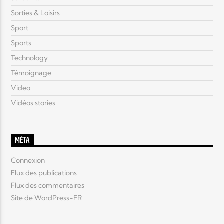
Sorties & Loisirs
Sport
Sports
Technology
Témoignage
Video
Vidéos stories
MÉTA
Connexion
Flux des publications
Flux des commentaires
Site de WordPress-FR