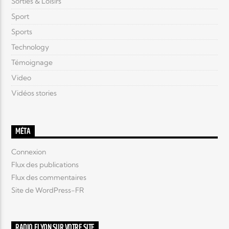
Sorties & Loisirs
Sport
Sports
Technology
Témoignage
Video
Vidéos stories
MÉTA
Connexion
Flux des publications
Flux des commentaires
Site de WordPress-FR
RADIO ELYON SUR VOTRE SITE