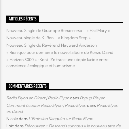
Elyon Live
ARTICLES RÉCENTS
Nouveau Single de Giuseppe Bonaccorso – « Hail Mary »
Nouveau single de K-Ren – « Kingdom Step »
Elyon Kids
Nouveau Single du Révérend Hayward Anderson
« Rien que pour demain » le nouvel album de Kenzo David
« Horizon 3000 » : Kent-Zo trace une utopie lucide entre
conscience écologique et humanisme
COMMENTAIRES RÉCENTS
Radio Elyon en Direct | Radio Elyon
dans
Popup Player
Comment écouter Radio Elyon | Radio Elyon
dans
Radio Elyon
en Direct
Nicole
dans
L’Emission Kanguka sur Radio Elyon
Loïc
dans
Découvrez « Descends sur nous » le nouveau titre de