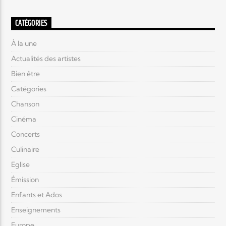
CATÉGORIES
À la une
Actualités des artistes
Bien être
Catégories
Chanson
Cinéma
Concerts
Culinaire
Eglise
Émission
Enfants et Ados
Enseignements
Europe