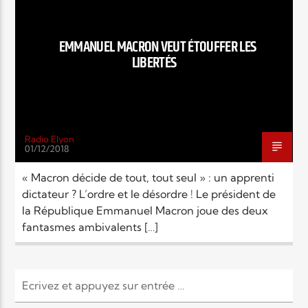
EN CE MOMENT
TITRE
ARTISTE
EMMANUEL MACRON VEUT ÉTOUFFER LES
LIBERTÉS
Radio Elyon
01/12/2018
Radio Elyon
« Macron décide de tout, tout seul » : un apprenti
dictateur ? L’ordre et le désordre ! Le président de
la République Emmanuel Macron joue des deux
Elyon Rhema
fantasmes ambivalents […]
Elyon Hits