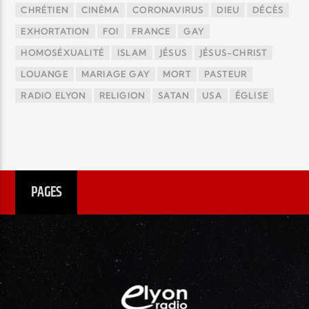
CHRÉTIEN
CINÉMA
CORONAVIRUS
DIEU
DÉCÈS
EXHORTATION
FOI
FRANCE
GAY
HOMOSÉXUALITÉ
ISLAM
JÉSUS
JÉSUS-CHRIST
LOUANGE
MARIAGE GAY
MORT
PASTEUR
RADIO ELYON
RELIGION
SATAN
USA
ÉGLISE
PAGES