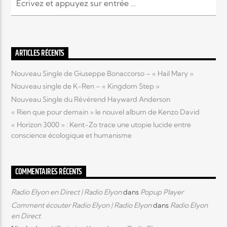
Elyon Live
ARTICLES RÉCENTS
Nouveau Single de Giuseppe Bonaccorso – « Hail Mary »
Elyon Kids
Nouveau single de K-Ren – « Kingdom Step »
Nouveau Single du Révérend Hayward Anderson
« Rien que pour demain » le nouvel album de Kenzo David
« Horizon 3000 » : Kent-Zo trace une utopie lucide entre
conscience écologique et humanisme
COMMENTAIRES RÉCENTS
Radio Elyon en Direct | Radio Elyon
dans
Popup Player
Comment écouter Radio Elyon | Radio Elyon
dans
Radio Elyon
en Direct