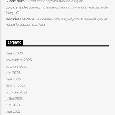
Nicole
dans
L’Emission Kanguka sur Radio Elyon
Loïc
dans
Découvrez « Descends sur nous » le nouveau titre de
Mary-C
taminieliane
dans
Le chanteur de gospel Jotta A devient gay et
reçoit le soutien des fans
ARCHIVES
mars 2026
novembre 2025
octobre 2025
juin 2025
mai 2025
février 2025
octobre 2023
juillet 2023
juin 2023
mai 2023