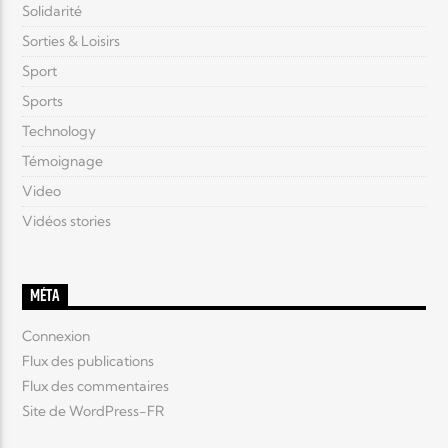
Solidarité
Sorties & Loisirs
Sport
Sports
Technology
Témoignage
Video
Vidéos stories
MÉTA
Connexion
Flux des publications
Flux des commentaires
Site de WordPress-FR