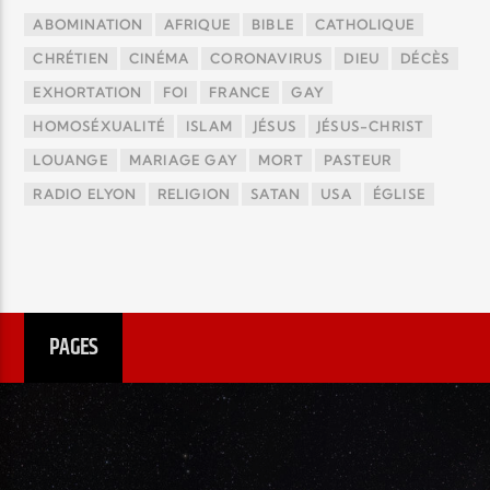
ABOMINATION
AFRIQUE
BIBLE
CATHOLIQUE
CHRÉTIEN
CINÉMA
CORONAVIRUS
DIEU
DÉCÈS
EXHORTATION
FOI
FRANCE
GAY
HOMOSÉXUALITÉ
ISLAM
JÉSUS
JÉSUS-CHRIST
LOUANGE
MARIAGE GAY
MORT
PASTEUR
RADIO ELYON
RELIGION
SATAN
USA
ÉGLISE
PAGES