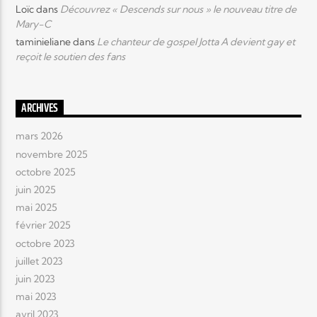
Loïc
dans
Découvrez « Descends sur nous » le nouveau titre de
Mary-C
taminieliane
dans
Le chanteur de gospel Jotta A devient gay et
reçoit le soutien des fans
ARCHIVES
mars 2026
novembre 2025
octobre 2025
juin 2025
mai 2025
février 2025
octobre 2023
juillet 2023
juin 2023
mai 2023
avril 2023