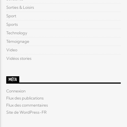
Sorties & Loisirs
Sport
Sports
Technology
Témoignage
Video
Vidéos stories
MÉTA
Connexion
Flux des publications
Flux des commentaires
Site de WordPress-FR