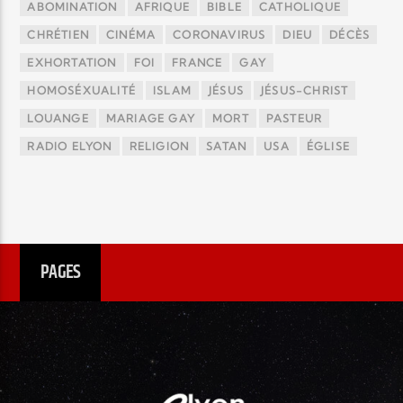
ABOMINATION
AFRIQUE
BIBLE
CATHOLIQUE
CHRÉTIEN
CINÉMA
CORONAVIRUS
DIEU
DÉCÈS
EXHORTATION
FOI
FRANCE
GAY
HOMOSÉXUALITÉ
ISLAM
JÉSUS
JÉSUS-CHRIST
LOUANGE
MARIAGE GAY
MORT
PASTEUR
RADIO ELYON
RELIGION
SATAN
USA
ÉGLISE
PAGES