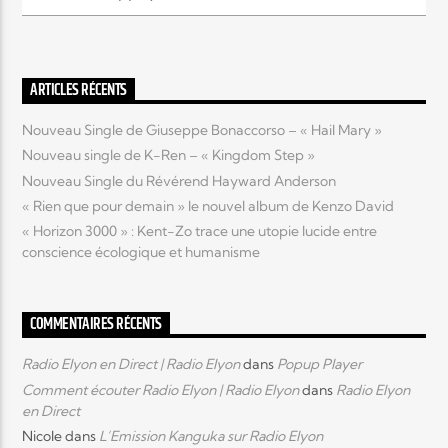
Elyon Live
ARTICLES RÉCENTS
Nouveau Single de Giuseppe Bonaccorso – « Hail Mary »
Elyon Kids
Nouveau single de K-Ren – « Kingdom Step »
Nouveau Single du Révérend Hayward Anderson
« Rien que pour demain » le nouvel album de Kenzo David
« Horizon 3000 » : Kent-Zo trace une utopie lucide entre
conscience écologique et humanisme
COMMENTAIRES RÉCENTS
Radio Elyon en Direct | Radio Elyon
dans
Popup Player
Comment écouter Radio Elyon | Radio Elyon
dans
Radio Elyon
en Direct
Nicole
dans
L’Emission Kanguka sur Radio Elyon