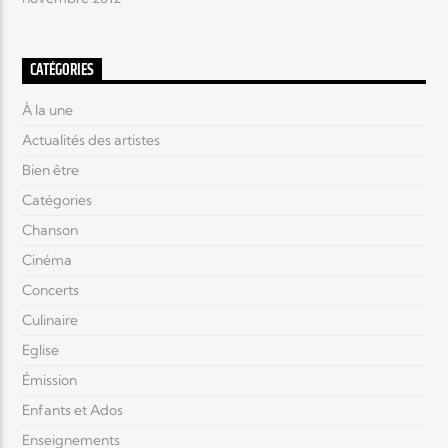
CATÉGORIES
À la une
Actualités des artistes
Bien être
Catégories
Chanson
Cinéma
Concerts
Culinaire
Eglise
Émission
Enfants et Ados
Enseignements