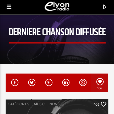
DERNIERE CHANSON DIFFUSÉE
RADIO ELYON
POSITIVE ET ENCOURAGEANTE !
106
CATÉGORIES
MUSIC
NEWS
106