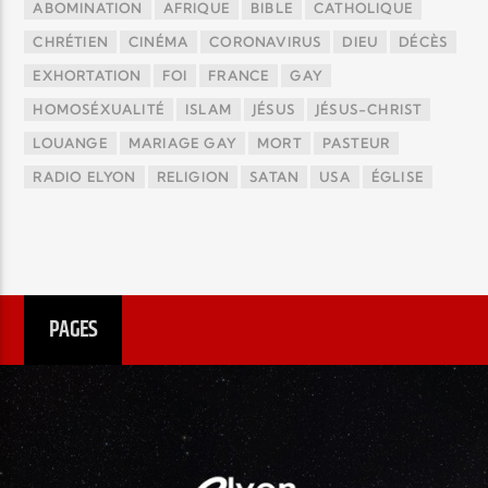
ABOMINATION
AFRIQUE
BIBLE
CATHOLIQUE
CHRÉTIEN
CINÉMA
CORONAVIRUS
DIEU
DÉCÈS
EXHORTATION
FOI
FRANCE
GAY
HOMOSÉXUALITÉ
ISLAM
JÉSUS
JÉSUS-CHRIST
LOUANGE
MARIAGE GAY
MORT
PASTEUR
RADIO ELYON
RELIGION
SATAN
USA
ÉGLISE
PAGES