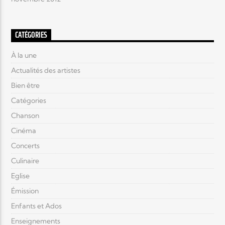
CATÉGORIES
À la une
Actualités des artistes
Bien être
Catégories
Chanson
Cinéma
Concerts
Culinaire
Eglise
Émission
Enfants et Ados
Enseignements