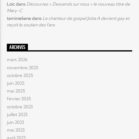
Loïc
dans
Découvrez « Descends sur nous » le nouveau titre de
Mary-C
taminieliane
dans
Le chanteur de gospel Jotta A devient gay et
reçoit le soutien des fans
ARCHIVES
mars 2026
novembre 2025
octobre 2025
juin 2025
mai 2025
février 2025
octobre 2023
juillet 2023
juin 2023
mai 2023
avril 2023