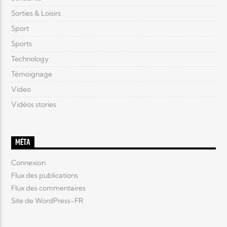
Sorties & Loisirs
Sport
Sports
Technology
Témoignage
Video
Vidéos stories
MÉTA
Connexion
Flux des publications
Flux des commentaires
Site de WordPress-FR