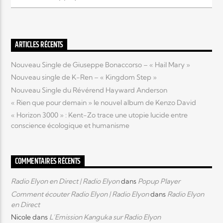
Elyon Live
ARTICLES RÉCENTS
Nouveau Single de Giuseppe Bonaccorso – « Hail Mary »
Elyon Kids
Nouveau single de K-Ren – « Kingdom Step »
Nouveau Single du Révérend Hayward Anderson
« Rien que pour demain » le nouvel album de Kenzo David
« Horizon 3000 » : Kent-Zo trace une utopie lucide entre
conscience écologique et humanisme
COMMENTAIRES RÉCENTS
Radio Elyon en Direct | Radio Elyon
dans
Popup Player
Comment écouter Radio Elyon | Radio Elyon
dans
Radio Elyon
en Direct
Nicole
dans
L’Emission Kanguka sur Radio Elyon