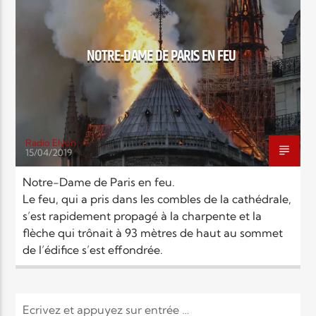
EN CE MOMENT
TITRE
ARTISTE
NOTRE-DAME DE PARIS EN FEU
Radio Elyon
15/04/2019
Radio Elyon
Notre-Dame de Paris en feu.
Le feu, qui a pris dans les combles de la cathédrale,
s’est rapidement propagé à la charpente et la
Elyon Rhema
flèche qui trônait à 93 mètres de haut au sommet
de l’édifice s’est effondrée.
Elyon Hits