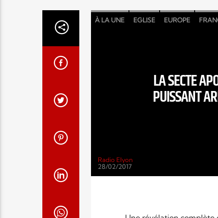
À LA UNE
EGLISE
EUROPE
FRAN
LA SECTE APO
PUISSANT AR
Radio Elyon
28/02/2017
Une révélation complète d