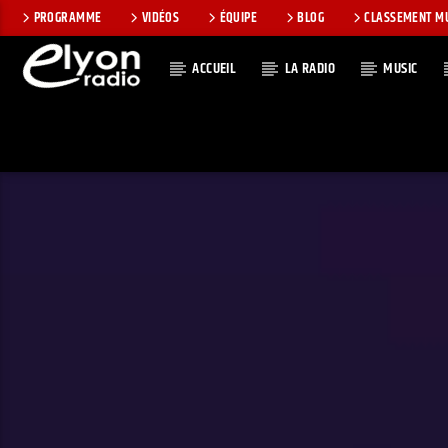
PROGRAMME
VIDÉOS
ÉQUIPE
BLOG
CLASSEMENT M
ACCUEIL
LA RADIO
MUSIC
EN CE MOMEN
RADIO ELYON
TITRE
POSITIVE ET
ARTISTE
ENCOURAGEANTE !