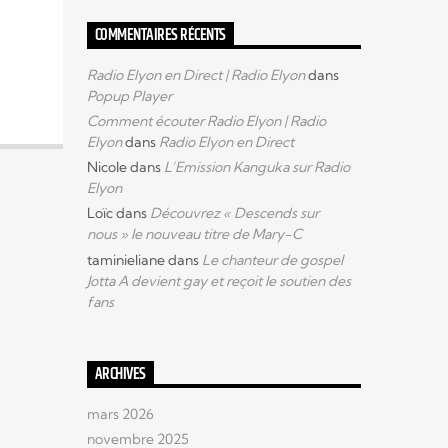
COMMENTAIRES RÉCENTS
Radio Elyon en Direct | Radio Elyon
dans
Popup Player
Comment écouter Radio Elyon | Radio
Elyon
dans
Radio Elyon en Direct
Nicole
dans
L’Emission Kanguka sur Radio
Elyon
Loïc
dans
Découvrez « Descends sur
nous » le nouveau titre de Mary-C
taminieliane
dans
Le chanteur de gospel
Jotta A devient gay et reçoit le soutien des
fans
ARCHIVES
mars 2026
novembre 2025