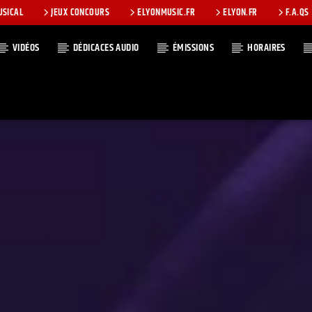
USICAL
JEUX CONCOURS
ELYONMUSIC.FR
ELYON.FR
F.A.QS
VIDÉOS
DÉDICACES AUDIO
ÉMISSIONS
HORAIRES
T