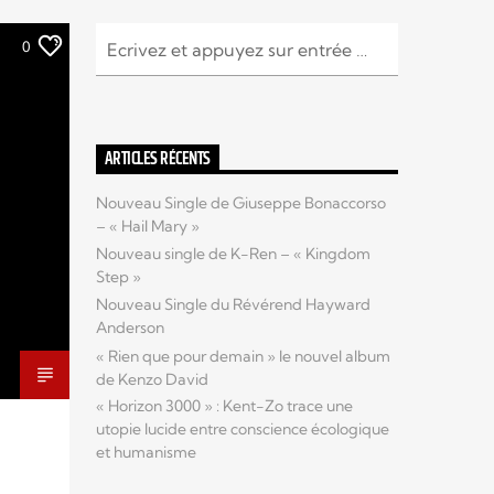
0
ARTICLES RÉCENTS
Nouveau Single de Giuseppe Bonaccorso
– « Hail Mary »
Nouveau single de K-Ren – « Kingdom
Step »
Nouveau Single du Révérend Hayward
Anderson
« Rien que pour demain » le nouvel album
de Kenzo David
« Horizon 3000 » : Kent-Zo trace une
utopie lucide entre conscience écologique
et humanisme