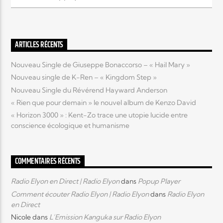
Elyon Live
ARTICLES RÉCENTS
Nouveau Single de Giuseppe Bonaccorso – « Hail Mary »
Elyon Kids
Nouveau single de K-Ren – « Kingdom Step »
Nouveau Single du Révérend Hayward Anderson
« Rien que pour demain » le nouvel album de Kenzo David
« Horizon 3000 » : Kent-Zo trace une utopie lucide entre
conscience écologique et humanisme
COMMENTAIRES RÉCENTS
Radio Elyon en Direct | Radio Elyon
dans
Popup Player
Comment écouter Radio Elyon | Radio Elyon
dans
Radio Elyon
en Direct
Nicole
dans
L’Emission Kanguka sur Radio Elyon