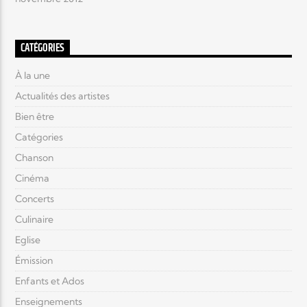
CATÉGORIES
À la une
Actualités des artistes
Bien être
Catégories
Chanson
Cinéma
Concerts
Culinaire
Eglise
Émission
Enfants et Ados
Enseignements