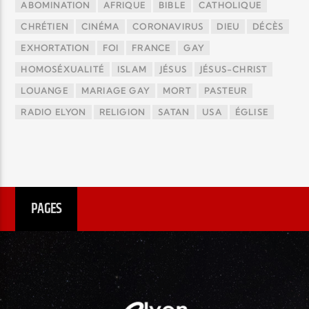
ABOMINATION
AFRIQUE
BIBLE
CATHOLIQUE
CHRÉTIEN
CINÉMA
CORONAVIRUS
DIEU
DÉCÈS
EXHORTATION
FOI
FRANCE
GAY
HOMOSÉXUALITÉ
ISLAM
JÉSUS
JÉSUS-CHRIST
LOUANGE
MARIAGE GAY
MORT
PASTEUR
RADIO ELYON
RELIGION
SATAN
USA
ÉGLISE
PAGES