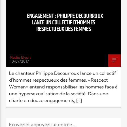
EN CE MOMENT
TITRE
ENGAGEMENT : PHILIPPE DECOURROUX
ARTISTE
LANCE UN COLLECTIF D’HOMMES
RESPECTUEUX DES FEMMES
Radio Elyon
10/07/2017
Radio Elyon
Le chanteur Philippe Decourroux lance un collectif
d’hommes respectueux des femmes. «Respect
Women» entend responsabiliser les hommes face à
Elyon Rhema
une hypersexualisation de la société. Dans une
charte en douze engagements, […]
Elyon Hits