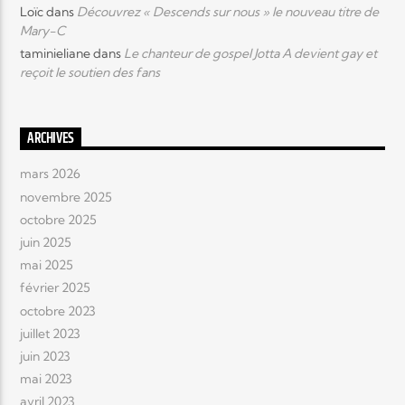
Loïc
dans
Découvrez « Descends sur nous » le nouveau titre de
Mary-C
taminieliane
dans
Le chanteur de gospel Jotta A devient gay et
reçoit le soutien des fans
ARCHIVES
mars 2026
novembre 2025
octobre 2025
juin 2025
mai 2025
février 2025
octobre 2023
juillet 2023
juin 2023
mai 2023
avril 2023