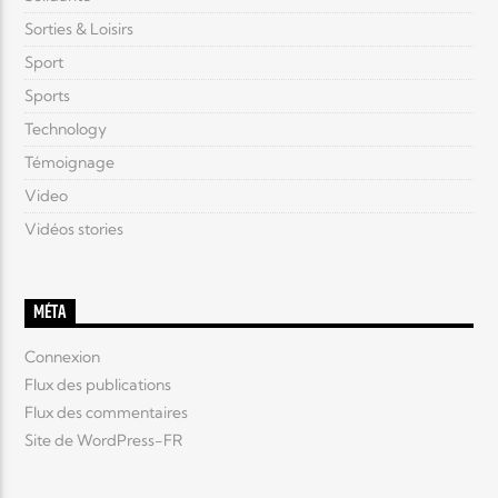
Sorties & Loisirs
Sport
Sports
Technology
Témoignage
Video
Vidéos stories
MÉTA
Connexion
Flux des publications
Flux des commentaires
Site de WordPress-FR