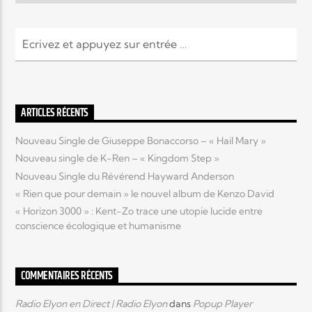
Elyon Live
Elyon Kids
ARTICLES RÉCENTS
Nouveau Single de Giuseppe Bonaccorso – « Hail Mary »
Nouveau single de K-Ren – « Kingdom Step »
Nouveau Single du Révérend Hayward Anderson
« Rien que pour demain » le nouvel album de Kenzo David
« Horizon 3000 » : Kent-Zo trace une utopie lucide entre
conscience écologique et humanisme
COMMENTAIRES RÉCENTS
Radio Elyon en Direct | Radio Elyon
dans
Popup Player