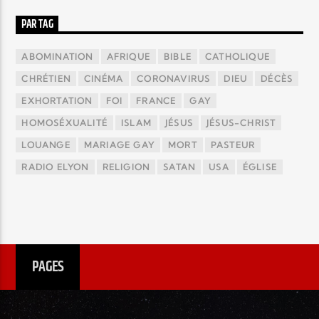
PAR TAG
ABOMINATION
AFRIQUE
BIBLE
CATHOLIQUE
CHRÉTIEN
CINÉMA
CORONAVIRUS
DIEU
DÉCÈS
EXHORTATION
FOI
FRANCE
GAY
HOMOSÉXUALITÉ
ISLAM
JÉSUS
JÉSUS-CHRIST
LOUANGE
MARIAGE GAY
MORT
PASTEUR
RADIO ELYON
RELIGION
SATAN
USA
ÉGLISE
PAGES