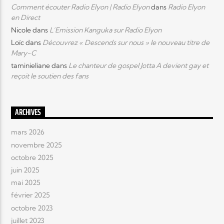
Comment écouter Radio Elyon | Radio Elyon
dans
Radio Elyon
en Direct
Nicole
dans
L’Emission Kanguka sur Radio Elyon
Loïc
dans
Découvrez « Descends sur nous » le nouveau titre de
Mary-C
taminieliane
dans
Le chanteur de gospel Jotta A devient gay et
reçoit le soutien des fans
ARCHIVES
mars 2026
novembre 2025
octobre 2025
juin 2025
mai 2025
février 2025
octobre 2023
juillet 2023