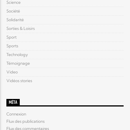
Science
Société
Solidarité
Sorties & Loisirs
Sport
Sports
Technology
Témoignage
Video
Vidéos stories
MÉTA
Connexion
Flux des publications
Flux des commentaires