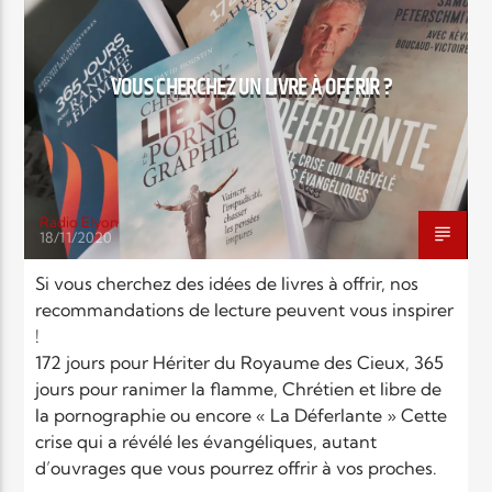
EN CE MOMENT
TITRE
ARTISTE
VOUS CHERCHEZ UN LIVRE À OFFRIR ?
Radio Elyon
18/11/2020
Radio Elyon
Si vous cherchez des idées de livres à offrir, nos
recommandations de lecture peuvent vous inspirer
!
Elyon Rhema
172 jours pour Hériter du Royaume des Cieux, 365
jours pour ranimer la flamme, Chrétien et libre de
la pornographie ou encore « La Déferlante » Cette
crise qui a révélé les évangéliques, autant
Elyon Hits
d’ouvrages que vous pourrez offrir à vos proches.