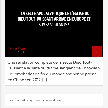
EN CE MOMENT
TITRE
LA SECTE APOCALYPTIQUE DE L’EGLISE DU
ARTISTE
DIEU TOUT-PUISSANT ARRIVE EN EUROPE ET
SOYEZ VIGILANTS !
Radio Elyon
28/02/2017
Radio Elyon
Une révélation complète de la secte Dieu Tout-
Puissant à la suite du drame sanglant de Zhaoyuan
Les prophéties de fin du monde ont bonne presse
Elyon Rhema
en Chine : en 2012 […]
Elyon Hits