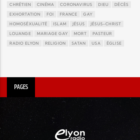
CHRÉTIEN
CINÉMA
CORONAVIRUS
DIEU
DÉCÈS
EXHORTATION
FOI
FRANCE
GAY
HOMOSÉXUALITÉ
ISLAM
JÉSUS
JÉSUS-CHRIST
LOUANGE
MARIAGE GAY
MORT
PASTEUR
RADIO ELYON
RELIGION
SATAN
USA
ÉGLISE
PAGES