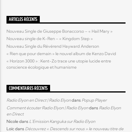
Elyon Live
ARTICLES RÉCENTS
Nouveau Single de Giuseppe Bonaccorso – « Hail Mary »
Nouveau single de K-Ren – « Kingdom Step »
Elyon Kids
Nouveau Single du Révérend Hayward Anderson
« Rien que pour demain » le nouvel album de Kenzo David
« Horizon 3000 » : Kent-Zo trace une utopie lucide entre
conscience écologique et humanisme
COMMENTAIRES RÉCENTS
Radio Elyon en Direct | Radio Elyon
dans
Popup Player
Comment écouter Radio Elyon | Radio Elyon
dans
Radio Elyon
en Direct
Nicole
dans
L’Emission Kanguka sur Radio Elyon
Loïc
dans
Découvrez « Descends sur nous » le nouveau titre de