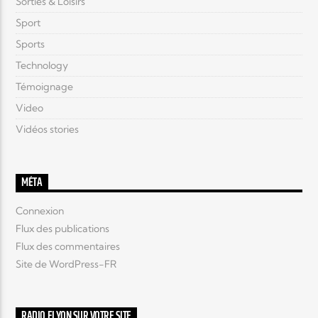
Sorties & Loisirs
Sport
Sports
Technology
Témoignage
Video
Vidéos stories
MÉTA
Connexion
Flux des publications
Flux des commentaires
Site de WordPress-FR
RADIO ELYON SUR VOTRE SITE