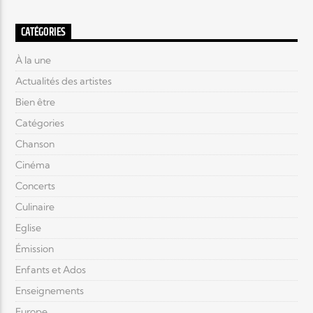
CATÉGORIES
À la une
Actualités des artistes
Bien être
Catégories
Chanson
Cinéma
Concerts
Culinaire
Eglise
Émission
Enfants et Ados
Enseignements
Europe