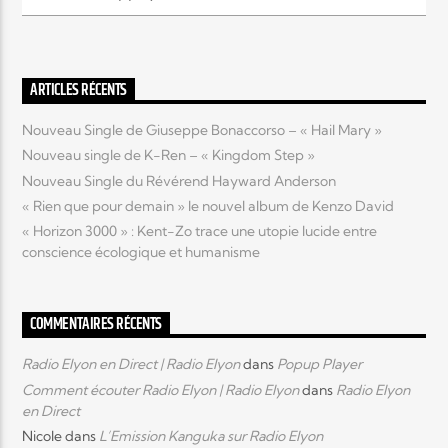
Elyon Live
ARTICLES RÉCENTS
Nouveau Single de Giuseppe Bonaccorso – « Hail Mary »
Elyon Kids
Nouveau single de K-Ren – « Kingdom Step »
Nouveau Single du Révérend Hayward Anderson
« Rien que pour demain » le nouvel album de Kenzo David
« Horizon 3000 » : Kent-Zo trace une utopie lucide entre
conscience écologique et humanisme
COMMENTAIRES RÉCENTS
Radio Elyon en Direct | Radio Elyon
dans
Popup Player
Comment écouter Radio Elyon | Radio Elyon
dans
Radio Elyon
en Direct
Nicole
dans
L’Emission Kanguka sur Radio Elyon