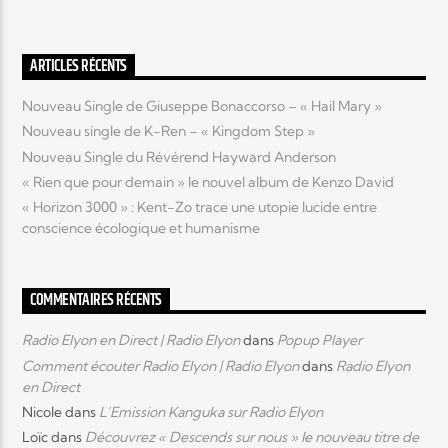
Elyon Live
ARTICLES RÉCENTS
Nouveau Single de Giuseppe Bonaccorso – « Hail Mary »
Nouveau single de K-Ren – « Kingdom Step »
Elyon Kids
Nouveau Single du Révérend Hayward Anderson
« Rien que pour demain » le nouvel album de Kenzo David
« Horizon 3000 » : Kent-Zo trace une utopie lucide entre
conscience écologique et humanisme
COMMENTAIRES RÉCENTS
Radio Elyon en Direct | Radio Elyon
dans
Popup Player
Comment écouter Radio Elyon | Radio Elyon
dans
Radio Elyon
en Direct
Nicole
dans
L’Emission Kanguka sur Radio Elyon
Loïc
dans
Découvrez « Descends sur nous » le nouveau titre de