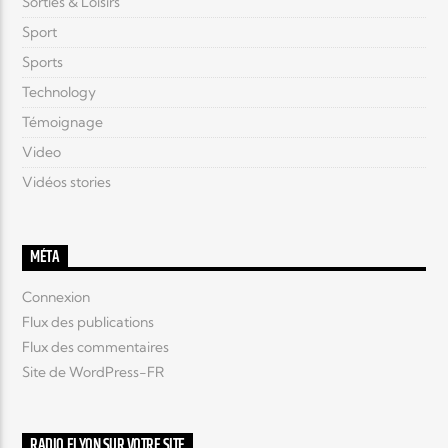
Sorties & Loisirs
Sport
Sports
Technology
Témoignage
Video
Vidéos stories
MÉTA
Connexion
Flux des publications
Flux des commentaires
Site de WordPress-FR
RADIO ELYON SUR VOTRE SITE