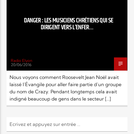
EN CE MOMENT
TITRE
ARTISTE
DANGER : LES MUSICIENS CHRÉTIENS QUI SE
DIRIGENT VERS L’ENFER…
Radio Elyon
20/06/2016
Radio Elyon
Nous voyons comment Roosevelt Jean Noël avait
laissé l’Évangile pour aller faire partie d’un groupe
du nom de Crazy. Pendant longtemps cela avait
Elyon Rhema
indigné beaucoup de gens dans le secteur […]
Elyon Hits