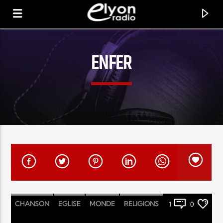
ENFER
RADIO ELYON
POSITIVE ET ENCOURAGEANTE !
CHANSON
EGLISE
MONDE
RELIGIONS
1
0
SOCIÉTÉ