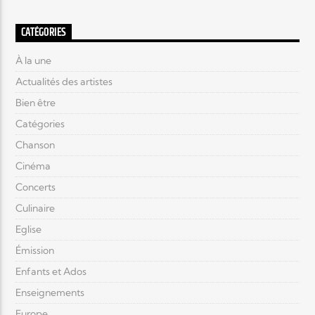
CATÉGORIES
À la une
Actualités des artistes
Bien être
Catégories
Chanson
Cinéma
Concerts
Culinaire
Eglise
Émission
Enfants et Ados
Enseignements
Europe