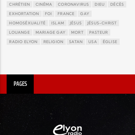
CHRÉTIEN
CINÉMA
CORONAVIRUS
DIEU
DÉCÈS
EXHORTATION
FOI
FRANCE
GAY
HOMOSÉXUALITÉ
ISLAM
JÉSUS
JÉSUS-CHRIST
LOUANGE
MARIAGE GAY
MORT
PASTEUR
RADIO ELYON
RELIGION
SATAN
USA
ÉGLISE
PAGES