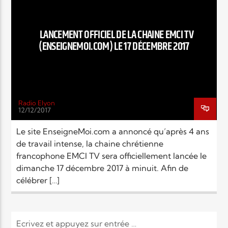
EN CE MOMENT
TITRE
ARTISTE
LANCEMENT OFFICIEL DE LA CHAINE EMCI TV
(ENSEIGNEMOI.COM) LE 17 DÉCEMBRE 2017
Radio Elyon
12/12/2017
Radio Elyon
Le site EnseigneMoi.com a annoncé qu’après 4 ans
de travail intense, la chaine chrétienne
francophone EMCI TV sera officiellement lancée le
Elyon Rhema
dimanche 17 décembre 2017 à minuit. Afin de
célébrer […]
Elyon Hits