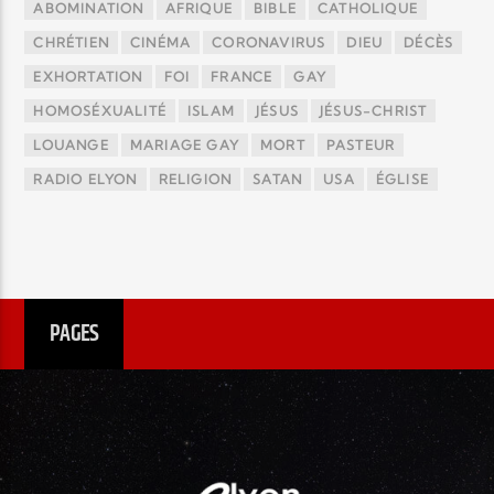
ABOMINATION
AFRIQUE
BIBLE
CATHOLIQUE
CHRÉTIEN
CINÉMA
CORONAVIRUS
DIEU
DÉCÈS
EXHORTATION
FOI
FRANCE
GAY
HOMOSÉXUALITÉ
ISLAM
JÉSUS
JÉSUS-CHRIST
LOUANGE
MARIAGE GAY
MORT
PASTEUR
RADIO ELYON
RELIGION
SATAN
USA
ÉGLISE
PAGES