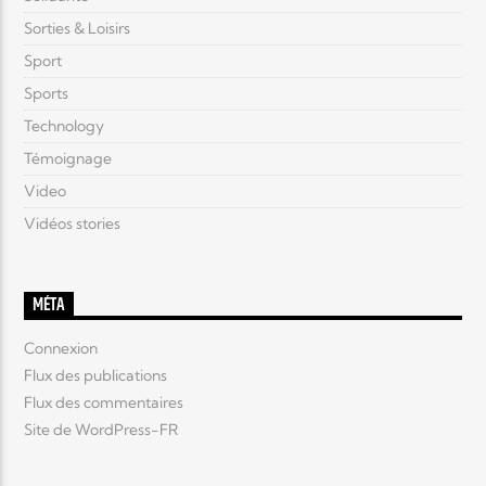
Sorties & Loisirs
Sport
Sports
Technology
Témoignage
Video
Vidéos stories
MÉTA
Connexion
Flux des publications
Flux des commentaires
Site de WordPress-FR