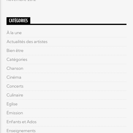
CATÉGORIES
À la une
Actualités des artistes
Bien être
Catégories
Chanson
Cinéma
Concerts
Culinaire
Eglise
Émission
Enfants et Ados
Enseignements