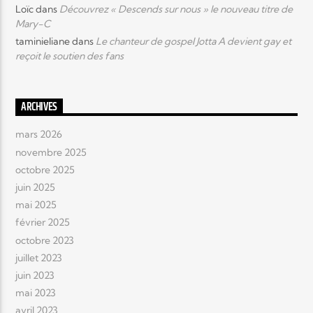
Loïc
dans
Découvrez « Descends sur nous » le nouveau titre de
Mary-C
taminieliane
dans
Le chanteur de gospel Jotta A devient gay et
reçoit le soutien des fans
ARCHIVES
mars 2026
novembre 2025
octobre 2025
juin 2025
mai 2025
février 2025
octobre 2023
juillet 2023
juin 2023
mai 2023
avril 2023