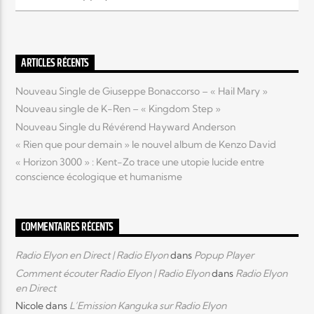
Elyon Live
ARTICLES RÉCENTS
Nouveau Single de Giuseppe Bonaccorso – « Hail Mary »
Elyon Kids
Nouveau single de K-Ren – « Kingdom Step »
Nouveau Single du Révérend Hayward Anderson
« Rien que pour demain » le nouvel album de Kenzo David
« Horizon 3000 » : Kent-Zo trace une utopie lucide entre
conscience écologique et humanisme
COMMENTAIRES RÉCENTS
Radio Elyon en Direct | Radio Elyon
dans
Popup Player
Comment écouter Radio Elyon | Radio Elyon
dans
Radio Elyon
en Direct
Nicole
dans
L’Emission Kanguka sur Radio Elyon