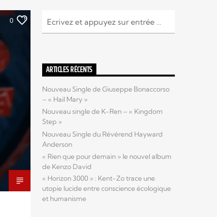
0
ARTICLES RÉCENTS
Nouveau Single de Giuseppe Bonaccorso
– « Hail Mary »
Nouveau single de K-Ren – « Kingdom
Step »
Nouveau Single du Révérend Hayward
Anderson
« Rien que pour demain » le nouvel album
de Kenzo David
« Horizon 3000 » : Kent-Zo trace une
utopie lucide entre conscience écologique
et humanisme