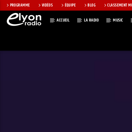
PROGRAMME
VIDÉOS
ÉQUIPE
BLOG
CLASSEMENT M
ACCUEIL
LA RADIO
MUSIC
EN CE MOMEN
RADIO ELYON
TITRE
POSITIVE ET
ARTISTE
ENCOURAGEANTE !