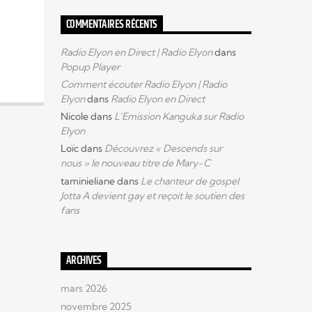
COMMENTAIRES RÉCENTS
Radio Elyon en Direct | Radio Elyon
dans
Popup Player
Comment écouter Radio Elyon | Radio
Elyon
dans
Radio Elyon en Direct
Nicole
dans
L’Emission Kanguka sur Radio
Elyon
Loïc
dans
Découvrez « Descends sur
nous » le nouveau titre de Mary-C
taminieliane
dans
Le chanteur de gospel
Jotta A devient gay et reçoit le soutien des
fans
ARCHIVES
mars 2026
novembre 2025