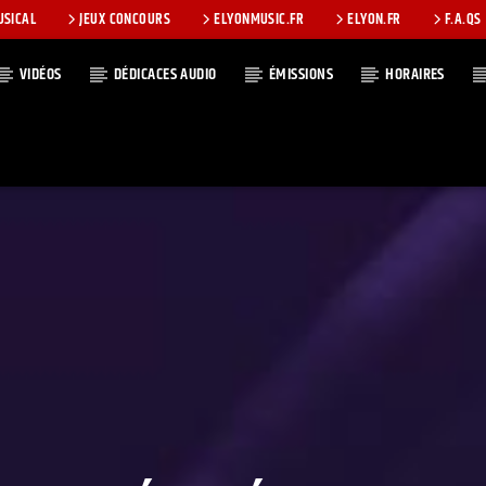
USICAL
JEUX CONCOURS
ELYONMUSIC.FR
ELYON.FR
F.A.QS
VIDÉOS
DÉDICACES AUDIO
ÉMISSIONS
HORAIRES
T