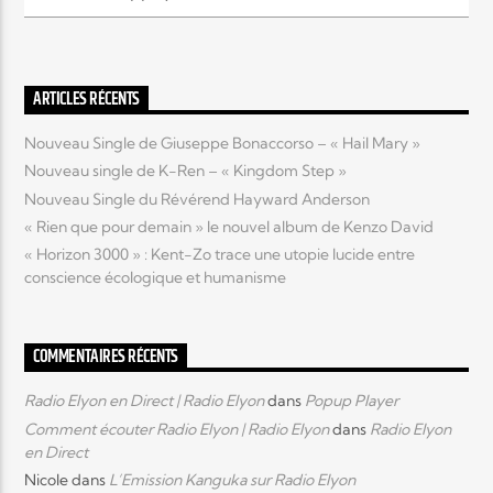
Elyon Live
ARTICLES RÉCENTS
Nouveau Single de Giuseppe Bonaccorso – « Hail Mary »
Elyon Kids
Nouveau single de K-Ren – « Kingdom Step »
Nouveau Single du Révérend Hayward Anderson
« Rien que pour demain » le nouvel album de Kenzo David
« Horizon 3000 » : Kent-Zo trace une utopie lucide entre
conscience écologique et humanisme
COMMENTAIRES RÉCENTS
Radio Elyon en Direct | Radio Elyon
dans
Popup Player
Comment écouter Radio Elyon | Radio Elyon
dans
Radio Elyon
en Direct
Nicole
dans
L’Emission Kanguka sur Radio Elyon