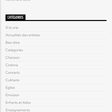
CATÉGORIES
À la une
Actualités des artistes
Bien être
Catégories
Chanson
Cinéma
Concerts
Culinaire
Eglise
Émission
Enfants et Ados
Enseignements