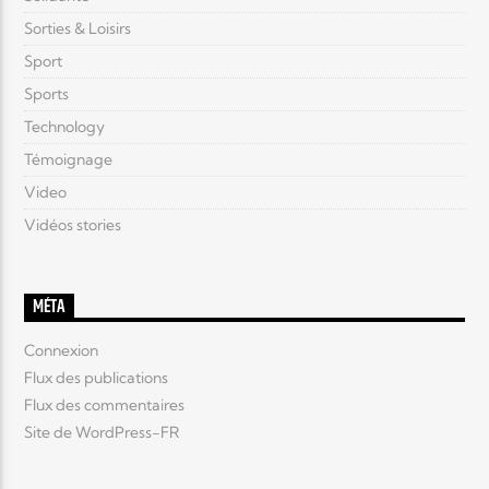
Sorties & Loisirs
Sport
Sports
Technology
Témoignage
Video
Vidéos stories
MÉTA
Connexion
Flux des publications
Flux des commentaires
Site de WordPress-FR