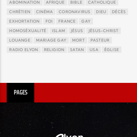
ABOMINATION
AFRIQUE
BIBLE
CATHOLIQUE
CHRÉTIEN
CINÉMA
CORONAVIRUS
DIEU
DÉCÈS
EXHORTATION
FOI
FRANCE
GAY
HOMOSÉXUALITÉ
ISLAM
JÉSUS
JÉSUS-CHRIST
LOUANGE
MARIAGE GAY
MORT
PASTEUR
RADIO ELYON
RELIGION
SATAN
USA
ÉGLISE
PAGES