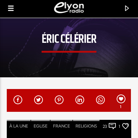
ÉRIC CÉLÉRIER
RADIO ELYON
POSITIVE ET ENCOURAGEANTE !
1
À LA UNE
EGLISE
FRANCE
RELIGIONS
23
1