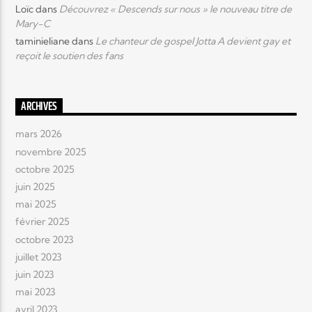
Loïc
dans
Découvrez « Descends sur nous » le nouveau titre de
Mary-C
taminieliane
dans
Le chanteur de gospel Jotta A devient gay et
reçoit le soutien des fans
ARCHIVES
mars 2026
novembre 2025
octobre 2025
juin 2025
mai 2025
février 2025
octobre 2023
juillet 2023
juin 2023
mai 2023
avril 2023