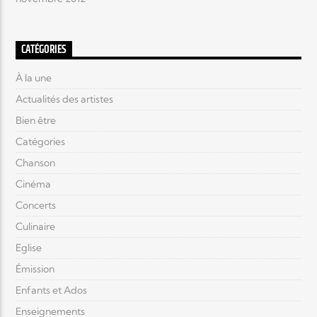
CATÉGORIES
À la une
Actualités des artistes
Bien être
Catégories
Chanson
Cinéma
Concerts
Culinaire
Eglise
Émission
Enfants et Ados
Enseignements