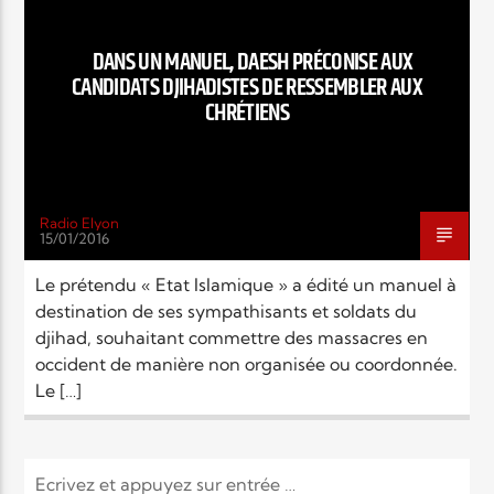
EN CE MOMENT
TITRE
DANS UN MANUEL, DAESH PRÉCONISE AUX
ARTISTE
CANDIDATS DJIHADISTES DE RESSEMBLER AUX
CHRÉTIENS
Radio Elyon
15/01/2016
Radio Elyon
Le prétendu « Etat Islamique » a édité un manuel à
destination de ses sympathisants et soldats du
djihad, souhaitant commettre des massacres en
Elyon Rhema
occident de manière non organisée ou coordonnée.
Le […]
Elyon Hits