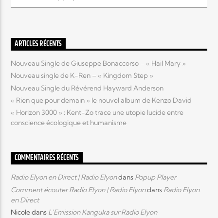
Elyon Live
ARTICLES RÉCENTS
Nouveau Single de Giuseppe Bonaccorso – « Hail Mary »
Elyon Kids
Nouveau single de K-Ren – « Kingdom Step »
Nouveau Single du Révérend Hayward Anderson
« Rien que pour demain » le nouvel album de Kenzo David
« Horizon 3000 » : Kent-Zo trace une utopie lucide entre
conscience écologique et humanisme
COMMENTAIRES RÉCENTS
Radio Elyon en Direct | Radio Elyon
dans
Popup Player
Comment écouter Radio Elyon | Radio Elyon
dans
Radio Elyon
en Direct
Nicole
dans
L’Emission Kanguka sur Radio Elyon