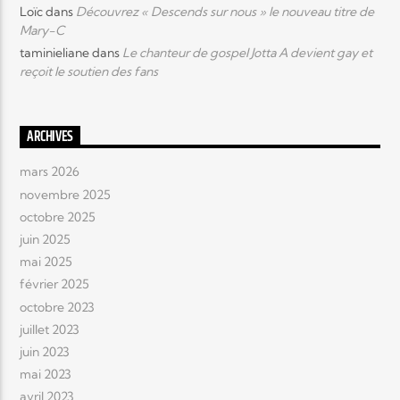
Loïc
dans
Découvrez « Descends sur nous » le nouveau titre de
Mary-C
taminieliane
dans
Le chanteur de gospel Jotta A devient gay et
reçoit le soutien des fans
ARCHIVES
mars 2026
novembre 2025
octobre 2025
juin 2025
mai 2025
février 2025
octobre 2023
juillet 2023
juin 2023
mai 2023
avril 2023