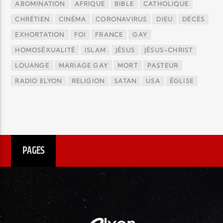
ABOMINATION
AFRIQUE
BIBLE
CATHOLIQUE
CHRÉTIEN
CINÉMA
CORONAVIRUS
DIEU
DÉCÈS
EXHORTATION
FOI
FRANCE
GAY
HOMOSÉXUALITÉ
ISLAM
JÉSUS
JÉSUS-CHRIST
LOUANGE
MARIAGE GAY
MORT
PASTEUR
RADIO ELYON
RELIGION
SATAN
USA
ÉGLISE
PAGES