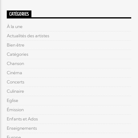
CATÉGORIES
À la une
Actualités des artistes
Bien être
Catégories
Chanson
Cinéma
Concerts
Culinaire
Eglise
Émission
Enfants et Ados
Enseignements
Europe