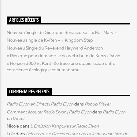
Elyon Live
ARTICLES RÉCENTS
Nouveau Single de Giuseppe Bonaccorso – « Hail Mary »
Nouveau single de K-Ren – « Kingdom Step »
Elyon Kids
Nouveau Single du Révérend Hayward Anderson
« Rien que pour demain » le nouvel album de Kenzo David
« Horizon 3000 » : Kent-Zo trace une utopie lucide entre
conscience écologique et humanisme
COMMENTAIRES RÉCENTS
Radio Elyon en Direct | Radio Elyon
dans
Popup Player
Comment écouter Radio Elyon | Radio Elyon
dans
Radio Elyon
en Direct
Nicole
dans
L’Emission Kanguka sur Radio Elyon
Loïc
dans
Découvrez « Descends sur nous » le nouveau titre de