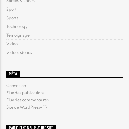
Sorties & Loisirs
Sport
Sports
Technology
Témoignage
Video
Vidéos stories
MÉTA
Connexion
Flux des publications
Flux des commentaires
Site de WordPress-FR
RADIO ELYON SUR VOTRE SITE