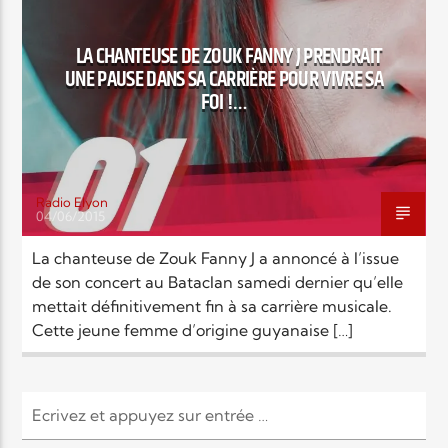
EN CE MOMENT
TITRE
LA CHANTEUSE DE ZOUK FANNY J PRENDRAIT
ARTISTE
UNE PAUSE DANS SA CARRIÈRE POUR VIVRE SA
FOI !…
Radio Elyon
04/06/2015
Radio Elyon
La chanteuse de Zouk Fanny J a annoncé à l’issue
de son concert au Bataclan samedi dernier qu’elle
mettait définitivement fin à sa carrière musicale.
Elyon Rhema
Cette jeune femme d’origine guyanaise […]
Elyon Hits