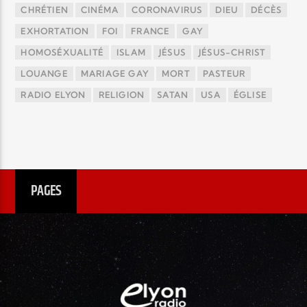
CHRÉTIEN
CINÉMA
CORONAVIRUS
DIEU
DÉCÈS
EXHORTATION
FOI
FRANCE
GAY
HOMOSÉXUALITÉ
ISLAM
JÉSUS
JÉSUS-CHRIST
LOUANGE
MARIAGE GAY
MORT
PASTEUR
RADIO ELYON
RELIGION
SATAN
USA
ÉGLISE
PAGES