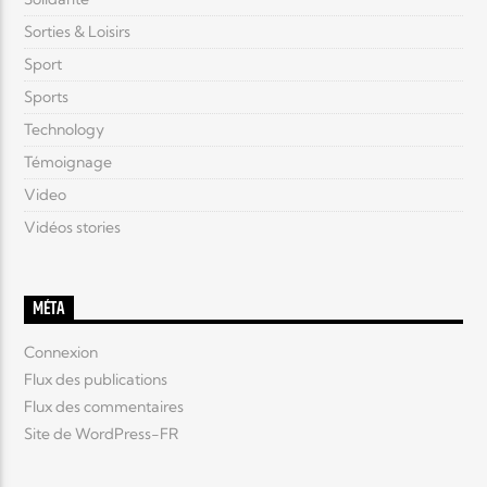
Sorties & Loisirs
Sport
Sports
Technology
Témoignage
Video
Vidéos stories
MÉTA
Connexion
Flux des publications
Flux des commentaires
Site de WordPress-FR