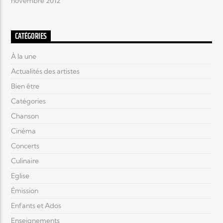
novembre 2012
CATÉGORIES
À la une
Actualités des artistes
Bien être
Catégories
Chanson
Cinéma
Concerts
Culinaire
Eglise
Émission
Enfants et Ados
Enseignements