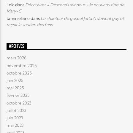
Loïc
dans
Découvrez « Descends sur nous » le nouveau titre de
Mary-C
taminieliane
dans
Le chanteur de gospel Jotta A devient gay et
reçoit le soutien des fans
ARCHIVES
mars 2026
novembre 2025
octobre 2025
juin 2025
mai 2025
février 2025
octobre 2023
juillet 2023
juin 2023
mai 2023
avril 2023