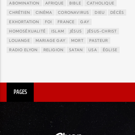
ABOMINATION
AFRIQUE
BIBLE
CATHOLIQUE
CHRÉTIEN
CINÉMA
CORONAVIRUS
DIEU
DÉCÈS
EXHORTATION
FOI
FRANCE
GAY
HOMOSÉXUALITÉ
ISLAM
JÉSUS
JÉSUS-CHRIST
LOUANGE
MARIAGE GAY
MORT
PASTEUR
RADIO ELYON
RELIGION
SATAN
USA
ÉGLISE
PAGES