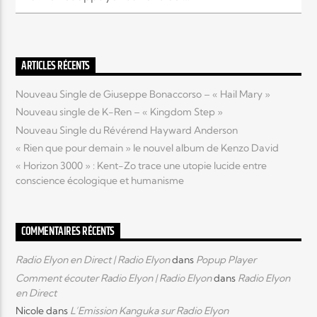
ARTICLES RÉCENTS
Nouveau Single de Giuseppe Bonaccorso – « Hail Mary »
Nouveau single de K-Ren – « Kingdom Step »
Nouveau Single du Révérend Hayward Anderson
« Rien que pour demain » le nouvel album de Kenzo David
« Horizon 3000 » : Kent-Zo trace une utopie lucide entre
conscience écologique et humanisme
COMMENTAIRES RÉCENTS
Radio Elyon en Direct | Radio Elyon
dans
Popup Player
Comment écouter Radio Elyon | Radio Elyon
dans
Radio Elyon
en Direct
Nicole
dans
L’Emission Kanguka sur Radio Elyon