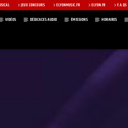
USICAL
JEUX CONCOURS
ELYONMUSIC.FR
ELYON.FR
F.A.QS
VIDÉOS
DÉDICACES AUDIO
ÉMISSIONS
HORAIRES
T