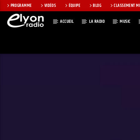
PROGRAMME
VIDÉOS
ÉQUIPE
BLOG
CLASSEMENT M
ACCUEIL
LA RADIO
MUSIC
EN CE MOMEN
RADIO ELYON
TITRE
POSITIVE ET
ARTISTE
ENCOURAGEANTE !