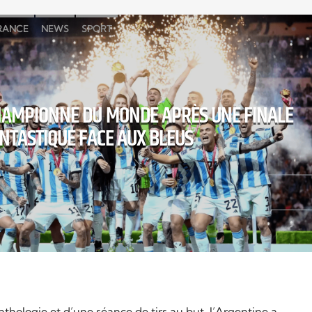
RANCE
NEWS
SPORT
HAMPIONNE DU MONDE APRÈS UNE FINALE
NTASTIQUE FACE AUX BLEUS
hologie et d’une séance de tirs au but, l’Argentine a