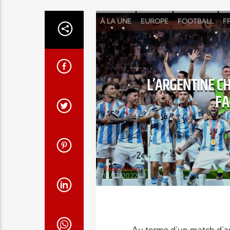
À LA UNE
EUROPE
FOOTBALL
F
L’ARGENTINE C
FA
Radio Elyon
18/12/2022
Au terme d’un match d’ant