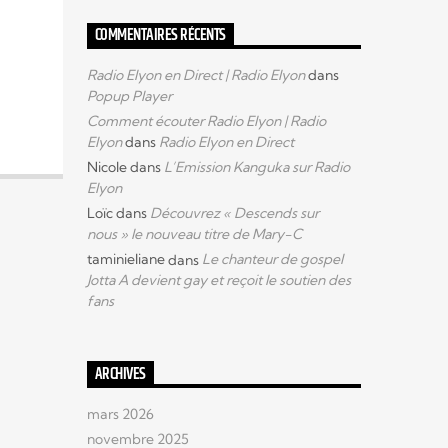
COMMENTAIRES RÉCENTS
Radio Elyon en Direct | Radio Elyon
dans
Popup Player
Comment écouter Radio Elyon | Radio
Elyon
dans
Radio Elyon en Direct
Nicole
dans
L’Emission Kanguka sur Radio
Elyon
Loïc
dans
Découvrez « Descends sur
nous » le nouveau titre de Mary-C
taminieliane
dans
Le chanteur de gospel
Jotta A devient gay et reçoit le soutien des
fans
ARCHIVES
mars 2026
novembre 2025