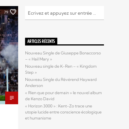
79
ARTICLES RÉCENTS
Nouveau Single de Giuseppe Bonaccorso
– « Hail Mary »
Nouveau single de K-Ren – « Kingdom
Step »
Nouveau Single du Révérend Hayward
Anderson
« Rien que pour demain » le nouvel album
de Kenzo David
« Horizon 3000 » : Kent-Zo trace une
utopie lucide entre conscience écologique
et humanisme