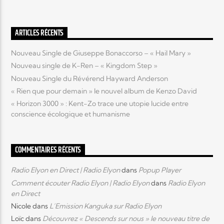
Elyon Live
ARTICLES RÉCENTS
Nouveau Single de Giuseppe Bonaccorso – « Hail Mary »
Nouveau single de K-Ren – « Kingdom Step »
Elyon Kids
Nouveau Single du Révérend Hayward Anderson
« Rien que pour demain » le nouvel album de Kenzo David
« Horizon 3000 » : Kent-Zo trace une utopie lucide entre
conscience écologique et humanisme
COMMENTAIRES RÉCENTS
Radio Elyon en Direct | Radio Elyon
dans
Popup Player
Comment écouter Radio Elyon | Radio Elyon
dans
Radio Elyon
en Direct
Nicole
dans
L’Emission Kanguka sur Radio Elyon
Loïc
dans
Découvrez « Descends sur nous » le nouveau titre de