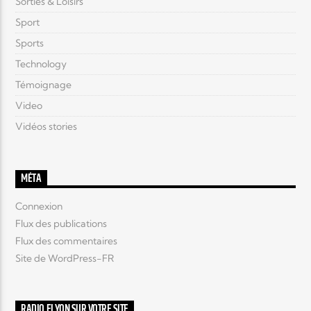
Sorties & Loisirs
Sport
Sports
Technology
Témoignage
Video
Vidéos stories
MÉTA
Connexion
Flux des publications
Flux des commentaires
Site de WordPress-FR
RADIO ELYON SUR VOTRE SITE