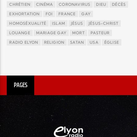
CHRÉTIEN
CINÉMA
CORONAVIRUS
DIEU
DÉCÈS
EXHORTATION
FOI
FRANCE
GAY
HOMOSÉXUALITÉ
ISLAM
JÉSUS
JÉSUS-CHRIST
LOUANGE
MARIAGE GAY
MORT
PASTEUR
RADIO ELYON
RELIGION
SATAN
USA
ÉGLISE
PAGES