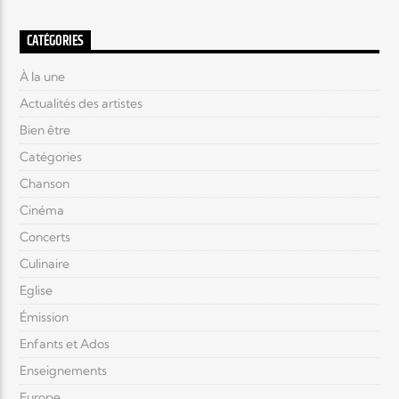
CATÉGORIES
À la une
Actualités des artistes
Bien être
Catégories
Chanson
Cinéma
Concerts
Culinaire
Eglise
Émission
Enfants et Ados
Enseignements
Europe