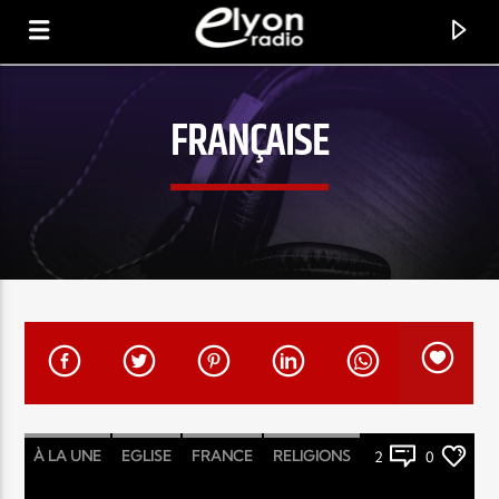
FRANÇAISE
RADIO ELYON
POSITIVE ET ENCOURAGEANTE !
À LA UNE
EGLISE
FRANCE
RELIGIONS
2
0