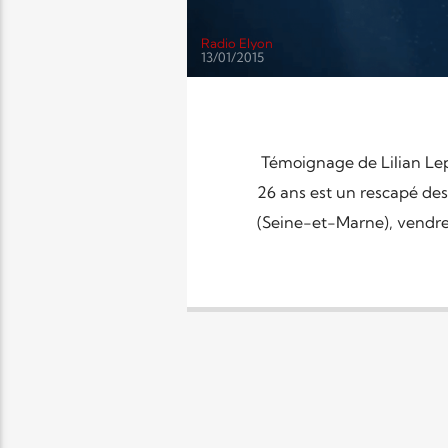
Radio Elyon
13/01/2015
Témoignage de Lilian Lepè
26 ans est un rescapé de
(Seine-et-Marne), vendred