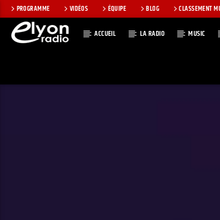
PROGRAMME
VIDÉOS
ÉQUIPE
BLOG
CLASSEMENT M
ACCUEIL
LA RADIO
MUSIC
EN CE MOMEN
RADIO ELYON
TITRE
POSITIVE ET
ARTISTE
ENCOURAGEANTE !