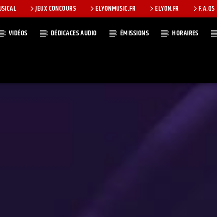
USICAL
JEUX CONCOURS
ELYONMUSIC.FR
ELYON.FR
F.A.QS
VIDÉOS
DÉDICACES AUDIO
ÉMISSIONS
HORAIRES
T