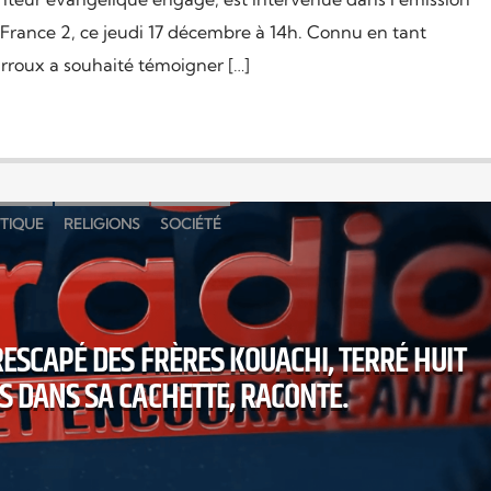
r France 2, ce jeudi 17 décembre à 14h. Connu en tant
urroux a souhaité témoigner […]
ITIQUE
RELIGIONS
SOCIÉTÉ
 RESCAPÉ DES FRÈRES KOUACHI, TERRÉ HUIT
S DANS SA CACHETTE, RACONTE.