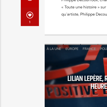
« Toute une histoire » su
qu’artiste, Philippe Deco
1
À LA UNE
EUROPE
FRANCE
POL
LILIAN LEPÈRE,
HEURE