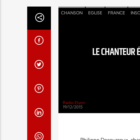
CHANSON
EGLISE
FRANCE
INSO
LE CHANTEUR 
Radio Elyon
19/12/2015
Philippe Decourroux, cha