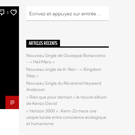
1
ARTICLES RÉCENTS
Nouveau Single de Giuseppe Bonaccorso
– « Hail Mary »
Nouveau single de K-Ren – « Kingdom
Step »
Nouveau Single du Révérend Hayward
Anderson
« Rien que pour demain » le nouvel album
de Kenzo David
« Horizon 3000 » : Kent-Zo trace une
utopie lucide entre conscience écologique
et humanisme