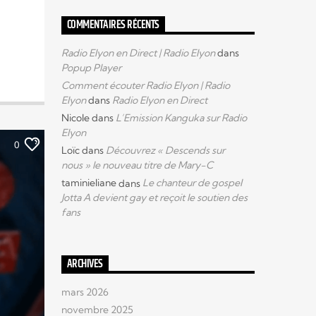
COMMENTAIRES RÉCENTS
Radio Elyon en Direct | Radio Elyon
dans
Popup Player
Comment écouter Radio Elyon | Radio
Elyon
dans
Radio Elyon en Direct
Nicole
dans
L’Emission Kanguka sur Radio
Elyon
0
Loïc
dans
Découvrez « Descends sur
nous » le nouveau titre de Mary-C
taminieliane
dans
Le chanteur de gospel
Jotta A devient gay et reçoit le soutien des
fans
ARCHIVES
mars 2026
novembre 2025