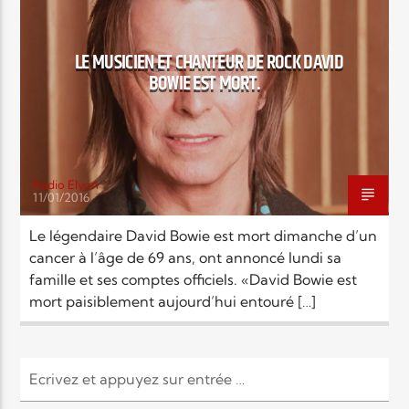
EN CE MOMENT
TITRE
ARTISTE
LE MUSICIEN ET CHANTEUR DE ROCK DAVID
BOWIE EST MORT.
Radio Elyon
11/01/2016
Radio Elyon
Le légendaire David Bowie est mort dimanche d’un
cancer à l’âge de 69 ans, ont annoncé lundi sa
famille et ses comptes officiels. «David Bowie est
Elyon Rhema
mort paisiblement aujourd’hui entouré […]
Elyon Hits