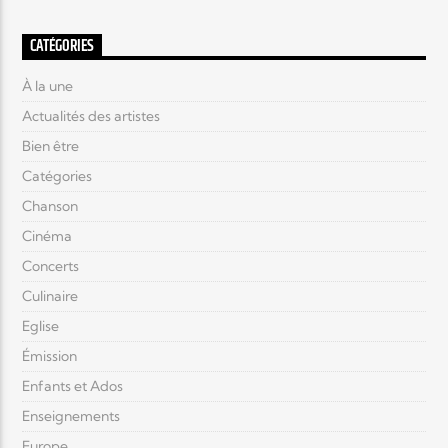
CATÉGORIES
À la une
Actualités des artistes
Bien être
Catégories
Chanson
Cinéma
Concerts
Culinaire
Eglise
Émission
Enfants et Ados
Enseignements
Europe