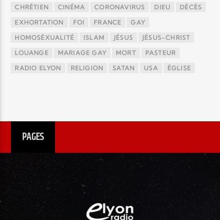
CHRÉTIEN
CINÉMA
CORONAVIRUS
DIEU
DÉCÈS
EXHORTATION
FOI
FRANCE
GAY
HOMOSÉXUALITÉ
ISLAM
JÉSUS
JÉSUS-CHRIST
LOUANGE
MARIAGE GAY
MORT
PASTEUR
RADIO ELYON
RELIGION
SATAN
USA
ÉGLISE
PAGES