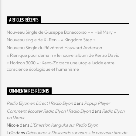
Elyon Live
ARTICLES RÉCENTS
Nouveau Single de Giuseppe Bonaccorso – « Hail Mary »
Nouveau single de K-Ren – « Kingdom Step »
Elyon Kids
Nouveau Single du Révérend Hayward Anderson
« Rien que pour demain » le nouvel album de Kenzo David
« Horizon 3000 » : Kent-Zo trace une utopie lucide entre
conscience écologique et humanisme
COMMENTAIRES RÉCENTS
Radio Elyon en Direct | Radio Elyon
dans
Popup Player
Comment écouter Radio Elyon | Radio Elyon
dans
Radio Elyon
en Direct
Nicole
dans
L’Emission Kanguka sur Radio Elyon
Loïc
dans
Découvrez « Descends sur nous » le nouveau titre de