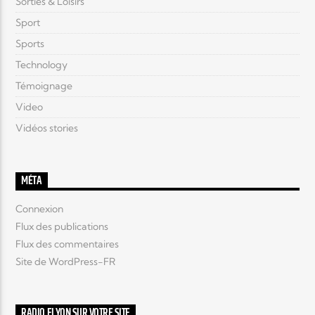
Sorties & Loisirs
Sport
Sports
Technology
Témoignage
Video
Vidéos stories
MÉTA
Connexion
Flux des publications
Flux des commentaires
Site de WordPress-FR
RADIO ELYON SUR VOTRE SITE