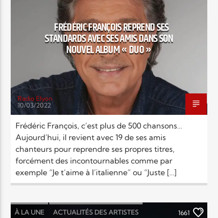
EN CE MOMENT
TITRE
FRÉDÉRIC FRANÇOIS REPREND SES
ARTISTE
STANDARDS AVEC SES AMIS DANS SON
NOUVEL ALBUM « DUO »
Radio Elyon
10/03/2022
Radio Elyon
Frédéric François, c’est plus de 500 chansons…
Aujourd’hui, il revient avec 19 de ses amis
chanteurs pour reprendre ses propres titres,
Elyon Rhema
forcément des incontournables comme par
exemple “Je t’aime à l’italienne” ou “Juste […]
Elyon Hits
À LA UNE
ACTUALITÉS DES ARTISTES
1661