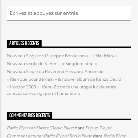
ARTICLES RÉCENTS
Nouveau Single de Giuseppe Bonaccorso – « Hail Mary »
Nouveau single de K-Ren – « Kingdom Step »
Nouveau Single du Révérend Hayward Anderson
« Rien que pour demain » le nouvel album de Kenzo David
« Horizon 3000 » : Kent-Zo trace une utopie lucide entre
conscience écologique et humanisme
COMMENTAIRES RÉCENTS
Radio Elyon en Direct | Radio Elyon
dans
Popup Player
Comment écouter Radio Elyon | Radio Elyon
dans
Radio Elyon