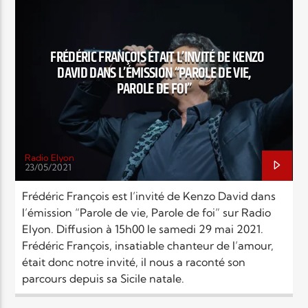
CATÉGORIES
ÉMISSION
INTERVIEWS
Elyon Live
MUSIC
NEWS
POINTS FORTS
FRÉDÉRIC FRANÇOIS ÉTAIT L’INVITÉ DE KENZO
DAVID DANS L’ÉMISSION “PAROLE DE VIE,
PAROLE DE FOI”
Elyon Kids
Radio Elyon
23/05/2021
Frédéric François est l’invité de Kenzo David dans
l’émission “Parole de vie, Parole de foi” sur Radio
Elyon. Diffusion à 15h00 le samedi 29 mai 2021.
Frédéric François, insatiable chanteur de l’amour,
était donc notre invité, il nous a raconté son
parcours depuis sa Sicile natale.