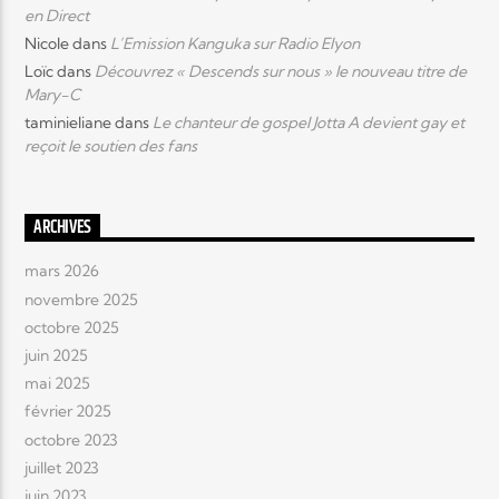
en Direct
Nicole
dans
L’Emission Kanguka sur Radio Elyon
Loïc
dans
Découvrez « Descends sur nous » le nouveau titre de
Mary-C
taminieliane
dans
Le chanteur de gospel Jotta A devient gay et
reçoit le soutien des fans
ARCHIVES
mars 2026
novembre 2025
octobre 2025
juin 2025
mai 2025
février 2025
octobre 2023
juillet 2023
juin 2023