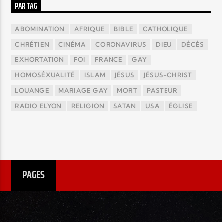
PAR TAG
ABOMINATION
AFRIQUE
BIBLE
CATHOLIQUE
CHRÉTIEN
CINÉMA
CORONAVIRUS
DIEU
DÉCÈS
EXHORTATION
FOI
FRANCE
GAY
HOMOSÉXUALITÉ
ISLAM
JÉSUS
JÉSUS-CHRIST
LOUANGE
MARIAGE GAY
MORT
PASTEUR
RADIO ELYON
RELIGION
SATAN
USA
ÉGLISE
PAGES