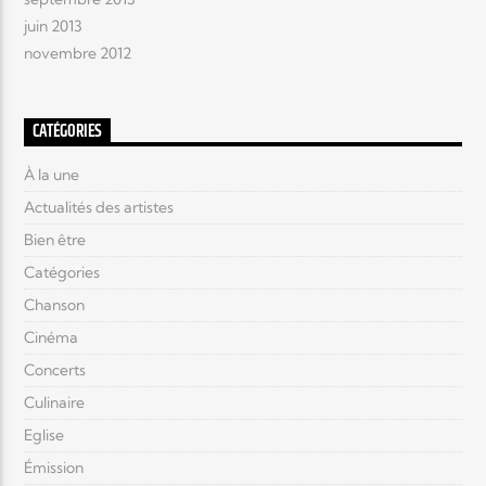
juin 2013
novembre 2012
CATÉGORIES
À la une
Actualités des artistes
Bien être
Catégories
Chanson
Cinéma
Concerts
Culinaire
Eglise
Émission