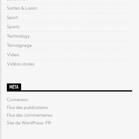
Sorties & Loisirs
Sport
Sports
Technology
Témoignage
Video
Vidéos stories
MÉTA
Connexion
Flux des publications
Flux des commentaires
Site de WordPress-FR