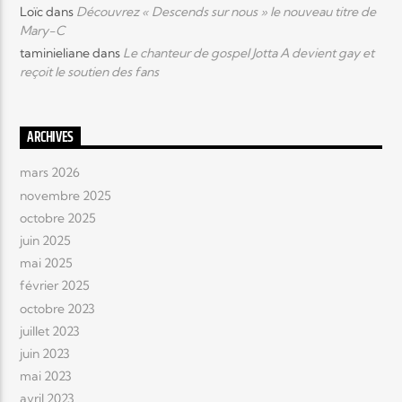
Loïc
dans
Découvrez « Descends sur nous » le nouveau titre de
Mary-C
taminieliane
dans
Le chanteur de gospel Jotta A devient gay et
reçoit le soutien des fans
ARCHIVES
mars 2026
novembre 2025
octobre 2025
juin 2025
mai 2025
février 2025
octobre 2023
juillet 2023
juin 2023
mai 2023
avril 2023