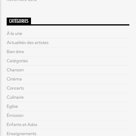
CATÉGORIES
À la une
Actualités des artistes
Bien être
Catégories
Chanson
Cinéma
Concerts
Culinaire
Eglise
Émission
Enfants et Ados
Enseignements