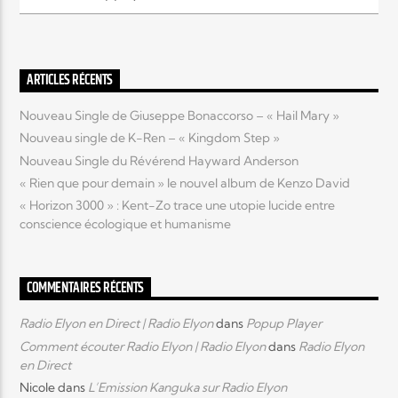
Elyon Live
ARTICLES RÉCENTS
Nouveau Single de Giuseppe Bonaccorso – « Hail Mary »
Elyon Kids
Nouveau single de K-Ren – « Kingdom Step »
Nouveau Single du Révérend Hayward Anderson
« Rien que pour demain » le nouvel album de Kenzo David
« Horizon 3000 » : Kent-Zo trace une utopie lucide entre
conscience écologique et humanisme
COMMENTAIRES RÉCENTS
Radio Elyon en Direct | Radio Elyon
dans
Popup Player
Comment écouter Radio Elyon | Radio Elyon
dans
Radio Elyon
en Direct
Nicole
dans
L’Emission Kanguka sur Radio Elyon