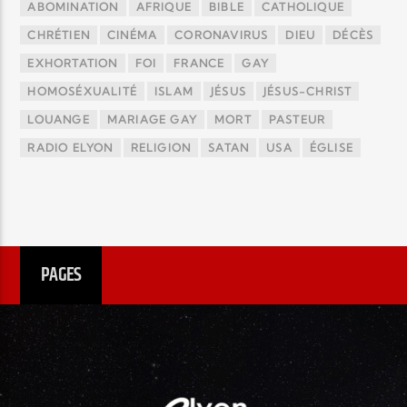
ABOMINATION
AFRIQUE
BIBLE
CATHOLIQUE
CHRÉTIEN
CINÉMA
CORONAVIRUS
DIEU
DÉCÈS
EXHORTATION
FOI
FRANCE
GAY
HOMOSÉXUALITÉ
ISLAM
JÉSUS
JÉSUS-CHRIST
LOUANGE
MARIAGE GAY
MORT
PASTEUR
RADIO ELYON
RELIGION
SATAN
USA
ÉGLISE
PAGES