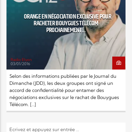
EN CE MOMENT
TITRE
ORANGE EN NÉGOCIATION EXCLUSIVE POUR
ARTISTE
RACHETER BOUYGUES TÉLÉCOM
PROCHAINEMENT…
Radio Elyon
03/01/2016
Radio Elyon
Selon des informations publiées par le Journal du
Dimanche (JDD), les deux groupes ont signé un
accord de confidentialité pour entamer des
Elyon Rhema
négociations exclusives sur le rachat de Bouygues
Télécom. […]
Elyon Hits