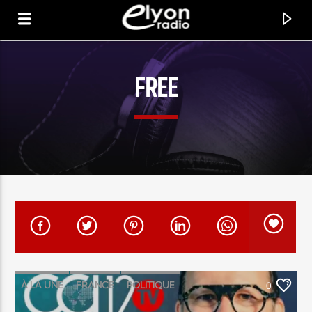
FREE
RADIO ELYON
POSITIVE ET ENCOURAGEANTE !
À LA UNE
FRANCE
POLITIQUE
0
SOCIÉTÉ