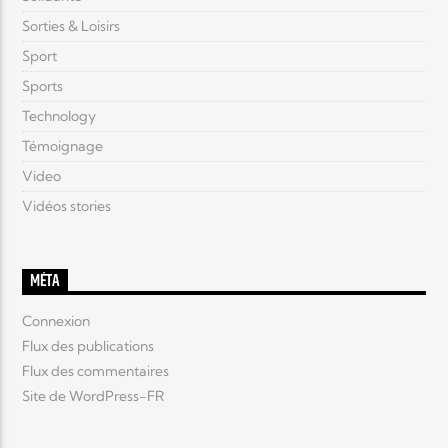
Sorties & Loisirs
Sport
Sports
Technology
Témoignage
Video
Vidéos stories
MÉTA
Connexion
Flux des publications
Flux des commentaires
Site de WordPress-FR