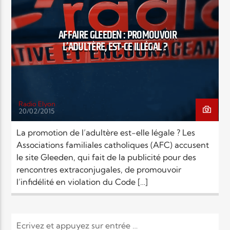
EN CE MOMENT
TITRE
ARTISTE
AFFAIRE GLEEDEN : PROMOUVOIR
L’ADULTÈRE, EST-CE ILLÉGAL ?
Radio Elyon
20/02/2015
Radio Elyon
La promotion de l’adultère est-elle légale ? Les
Associations familiales catholiques (AFC) accusent
le site Gleeden, qui fait de la publicité pour des
Elyon Rhema
rencontres extraconjugales, de promouvoir
l’infidélité en violation du Code […]
Elyon Hits