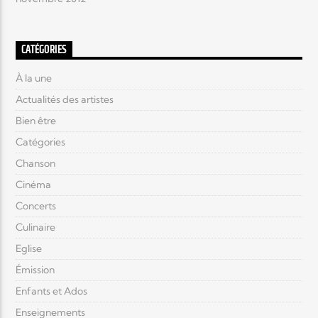
CATÉGORIES
À la une
Actualités des artistes
Bien être
Catégories
Chanson
Cinéma
Concerts
Culinaire
Eglise
Émission
Enfants et Ados
Enseignements