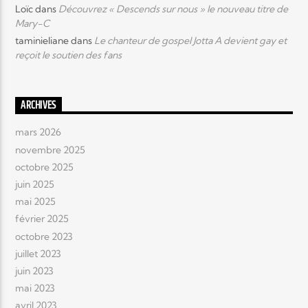
Loïc
dans
Découvrez « Descends sur nous » le nouveau titre de
Mary-C
taminieliane
dans
Le chanteur de gospel Jotta A devient gay et
reçoit le soutien des fans
ARCHIVES
mars 2026
novembre 2025
octobre 2025
juin 2025
mai 2025
février 2025
octobre 2023
juillet 2023
juin 2023
mai 2023
avril 2023