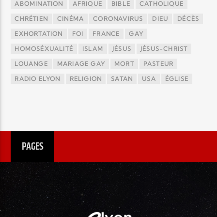
ABOMINATION
AFRIQUE
BIBLE
CATHOLIQUE
CHRÉTIEN
CINÉMA
CORONAVIRUS
DIEU
DÉCÈS
EXHORTATION
FOI
FRANCE
GAY
HOMOSÉXUALITÉ
ISLAM
JÉSUS
JÉSUS-CHRIST
LOUANGE
MARIAGE GAY
MORT
PASTEUR
RADIO ELYON
RELIGION
SATAN
USA
ÉGLISE
PAGES