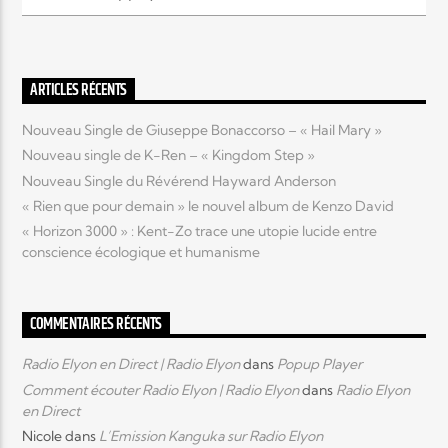
Elyon Live
ARTICLES RÉCENTS
Nouveau Single de Giuseppe Bonaccorso – « Hail Mary »
Elyon Kids
Nouveau single de K-Ren – « Kingdom Step »
Nouveau Single du Révérend Hayward Anderson
« Rien que pour demain » le nouvel album de Kenzo David
« Horizon 3000 » : Kent-Zo trace une utopie lucide entre
conscience écologique et humanisme
COMMENTAIRES RÉCENTS
Radio Elyon en Direct | Radio Elyon
dans
Popup Player
Comment écouter Radio Elyon | Radio Elyon
dans
Radio Elyon
en Direct
Nicole
dans
L’Emission Kanguka sur Radio Elyon