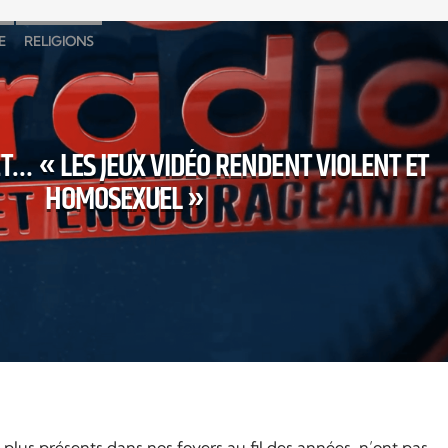
E
RELIGIONS
T… « LES JEUX VIDÉO RENDENT VIOLENT ET
HOMOSEXUEL »
 plus présents dans nos foyers au fil des années, n’ont pas