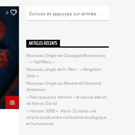
0
ARTICLES RÉCENTS
Nouveau Single de Giuseppe Bonaccorso
– « Hail Mary »
Nouveau single de K-Ren – « Kingdom
Step »
Nouveau Single du Révérend Hayward
Anderson
« Rien que pour demain » le nouvel album
de Kenzo David
« Horizon 3000 » : Kent-Zo trace une
utopie lucide entre conscience écologique
et humanisme