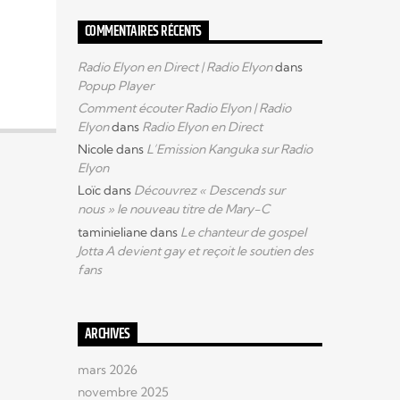
COMMENTAIRES RÉCENTS
Radio Elyon en Direct | Radio Elyon
dans
Popup Player
Comment écouter Radio Elyon | Radio
Elyon
dans
Radio Elyon en Direct
Nicole
dans
L’Emission Kanguka sur Radio
Elyon
Loïc
dans
Découvrez « Descends sur
nous » le nouveau titre de Mary-C
taminieliane
dans
Le chanteur de gospel
Jotta A devient gay et reçoit le soutien des
fans
ARCHIVES
mars 2026
novembre 2025