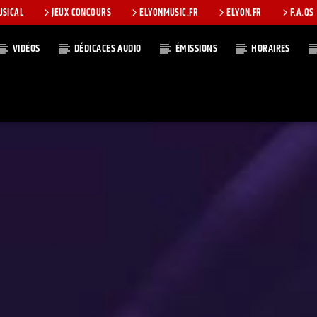
USICAL
JEUX CONCOURS
ELYONMUSIC.FR
ELYON.FR
F.A.QS
VIDÉOS
DÉDICACES AUDIO
ÉMISSIONS
HORAIRES
T