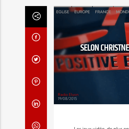
EGLISE
EUROPE
FRANCE
MOND
SELON CHRISTNE
Radio Elyon
19/08/2015
Les jeux vidéo, de plus en