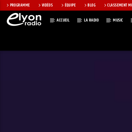
PROGRAMME
VIDÉOS
ÉQUIPE
BLOG
CLASSEMENT M
ACCUEIL
LA RADIO
MUSIC
EN CE MOMEN
RADIO ELYON
TITRE
POSITIVE ET
ARTISTE
ENCOURAGEANTE !