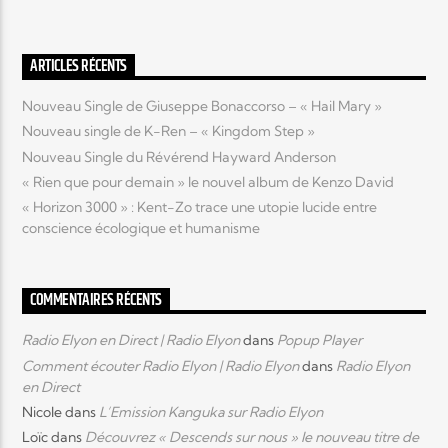
Elyon Live
ARTICLES RÉCENTS
Nouveau Single de Giuseppe Bonaccorso – « Hail Mary »
Nouveau single de K-Ren – « Kingdom Step »
Elyon Kids
Nouveau Single du Révérend Hayward Anderson
« Rien que pour demain » le nouvel album de Kenzo David
« Horizon 3000 » : Kent-Zo trace une utopie lucide entre
conscience écologique et humanisme
COMMENTAIRES RÉCENTS
Radio Elyon en Direct | Radio Elyon
dans
Popup Player
Comment écouter Radio Elyon | Radio Elyon
dans
Radio Elyon
en Direct
Nicole
dans
L’Emission Kanguka sur Radio Elyon
Loïc
dans
Découvrez « Descends sur nous » le nouveau titre de