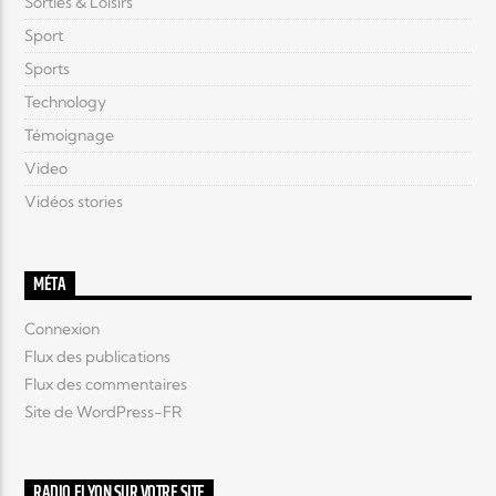
Sorties & Loisirs
Sport
Sports
Technology
Témoignage
Video
Vidéos stories
MÉTA
Connexion
Flux des publications
Flux des commentaires
Site de WordPress-FR
RADIO ELYON SUR VOTRE SITE