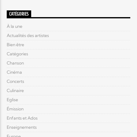
CATÉGORIES
À la une
Actualités des artistes
Bien être
Catégories
Chanson
Cinéma
Concerts
Culinaire
Eglise
Émission
Enfants et Ados
Enseignements
Europe