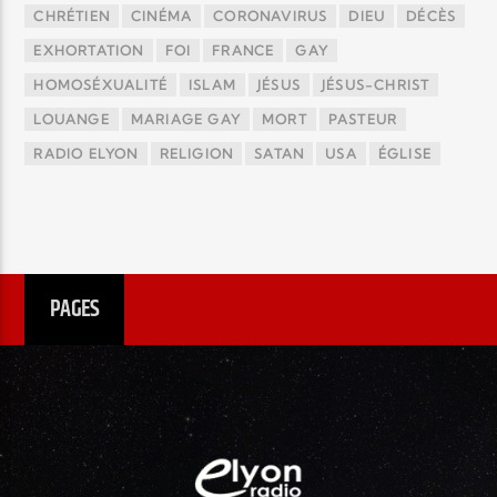
CHRÉTIEN
CINÉMA
CORONAVIRUS
DIEU
DÉCÈS
EXHORTATION
FOI
FRANCE
GAY
HOMOSÉXUALITÉ
ISLAM
JÉSUS
JÉSUS-CHRIST
LOUANGE
MARIAGE GAY
MORT
PASTEUR
RADIO ELYON
RELIGION
SATAN
USA
ÉGLISE
PAGES