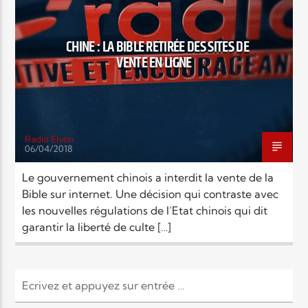
EN CE MOMENT
TITRE
ARTISTE
CHINE : LA BIBLE RETIRÉE DES SITES DE
VENTE EN LIGNE
Radio Elyon
06/04/2018
Radio Elyon
Le gouvernement chinois a interdit la vente de la
Bible sur internet. Une décision qui contraste avec
les nouvelles régulations de l’Etat chinois qui dit
Elyon Rhema
garantir la liberté de culte […]
Elyon Hits