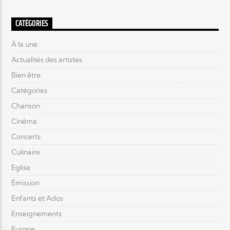
CATÉGORIES
À la une
Actualités des artistes
Bien être
Catégories
Chanson
Cinéma
Concerts
Culinaire
Eglise
Émission
Enfants et Ados
Enseignements
Europe