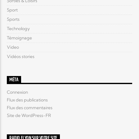
Sorties & Loisirs
Sport
Sports
Technology
Témoignage
Video
Vidéos stories
MÉTA
Connexion
Flux des publications
Flux des commentaires
Site de WordPress-FR
RADIO ELYON SUR VOTRE SITE