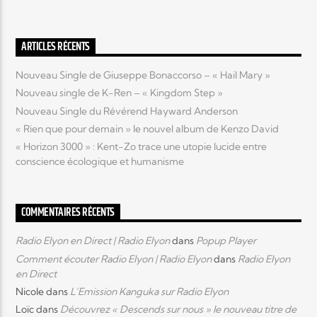
Elyon Live
ARTICLES RÉCENTS
Nouveau Single de Giuseppe Bonaccorso – « Hail Mary »
Nouveau single de K-Ren – « Kingdom Step »
Elyon Kids
Nouveau Single du Révérend Hayward Anderson
« Rien que pour demain » le nouvel album de Kenzo David
« Horizon 3000 » : Kent-Zo trace une utopie lucide entre
conscience écologique et humanisme
COMMENTAIRES RÉCENTS
Radio Elyon en Direct | Radio Elyon
dans
Popup Player
Comment écouter Radio Elyon | Radio Elyon
dans
Radio Elyon
en Direct
Nicole
dans
L’Emission Kanguka sur Radio Elyon
Loïc
dans
Découvrez « Descends sur nous » le nouveau titre de