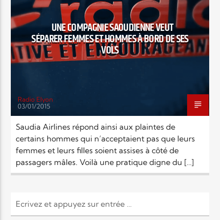
EN CE MOMENT
TITRE
UNE COMPAGNIE SAOUDIENNE VEUT
ARTISTE
SÉPARER FEMMES ET HOMMES À BORD DE SES
VOLS
Radio Elyon
03/01/2015
Radio Elyon
Saudia Airlines répond ainsi aux plaintes de
certains hommes qui n’acceptaient pas que leurs
femmes et leurs filles soient assises à côté de
Elyon Rhema
passagers mâles. Voilà une pratique digne du […]
Elyon Hits