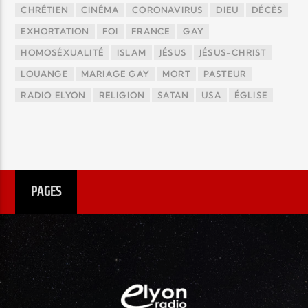
CHRÉTIEN
CINÉMA
CORONAVIRUS
DIEU
DÉCÈS
EXHORTATION
FOI
FRANCE
GAY
HOMOSÉXUALITÉ
ISLAM
JÉSUS
JÉSUS-CHRIST
LOUANGE
MARIAGE GAY
MORT
PASTEUR
RADIO ELYON
RELIGION
SATAN
USA
ÉGLISE
PAGES