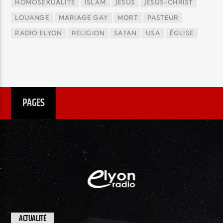
HOMOSÉXUALITÉ
ISLAM
JÉSUS
JÉSUS-CHRIST
LOUANGE
MARIAGE GAY
MORT
PASTEUR
RADIO ELYON
RELIGION
SATAN
USA
ÉGLISE
PAGES
ACTUALITÉ