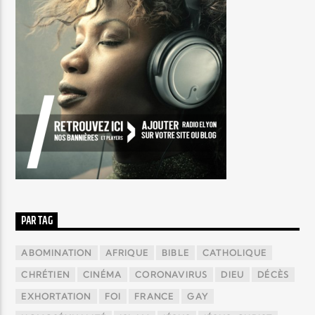
PAR TAG
ABOMINATION
AFRIQUE
BIBLE
CATHOLIQUE
CHRÉTIEN
CINÉMA
CORONAVIRUS
DIEU
DÉCÈS
EXHORTATION
FOI
FRANCE
GAY