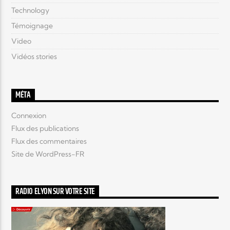
Technology
Témoignage
Video
Vidéos stories
MÉTA
Connexion
Flux des publications
Flux des commentaires
Site de WordPress-FR
RADIO ELYON SUR VOTRE SITE