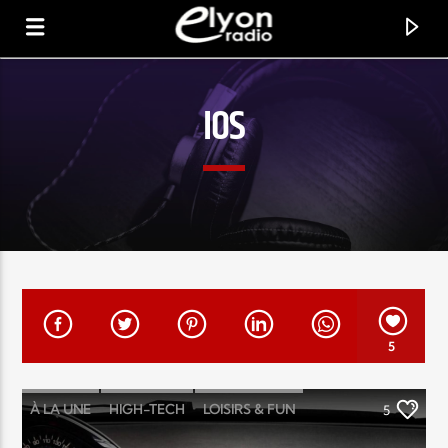
IOS
RADIO ELYON
POSITIVE ET ENCOURAGEANTE !
5
À LA UNE
HIGH-TECH
LOISIRS & FUN
5
MUSIC
NEWS
POINTS FORTS