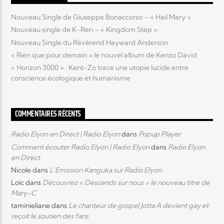
Nouveau Single de Giuseppe Bonaccorso – « Hail Mary »
Elyon Live
Nouveau single de K-Ren – « Kingdom Step »
Nouveau Single du Révérend Hayward Anderson
« Rien que pour demain » le nouvel album de Kenzo David
« Horizon 3000 » : Kent-Zo trace une utopie lucide entre
Elyon Kids
conscience écologique et humanisme
COMMENTAIRES RÉCENTS
Radio Elyon en Direct | Radio Elyon
dans
Popup Player
Comment écouter Radio Elyon | Radio Elyon
dans
Radio Elyon
en Direct
Nicole
dans
L’Emission Kanguka sur Radio Elyon
Loïc
dans
Découvrez « Descends sur nous » le nouveau titre de
Mary-C
taminieliane
dans
Le chanteur de gospel Jotta A devient gay et
reçoit le soutien des fans