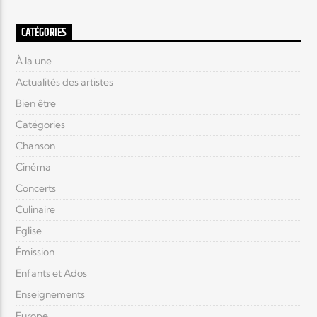
CATÉGORIES
À la une
Actualités des artistes
Bien être
Catégories
Chanson
Cinéma
Concerts
Culinaire
Eglise
Émission
Enfants et Ados
Enseignements
Europe