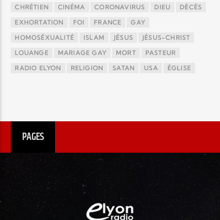
CHRÉTIEN
CINÉMA
CORONAVIRUS
DIEU
DÉCÈS
EXHORTATION
FOI
FRANCE
GAY
HOMOSÉXUALITÉ
ISLAM
JÉSUS
JÉSUS-CHRIST
LOUANGE
MARIAGE GAY
MORT
PASTEUR
RADIO ELYON
RELIGION
SATAN
USA
ÉGLISE
PAGES