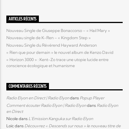
Elyon Live
ARTICLES RÉCENTS
Nouveau Single de Giuseppe Bonaccorso – « Hail Mary »
Nouveau single de K-Ren – « Kingdom Step »
Elyon Kids
Nouveau Single du Révérend Hayward Anderson
« Rien que pour demain » le nouvel album de Kenzo David
« Horizon 3000 » : Kent-Zo trace une utopie lucide entre
conscience écologique et humanisme
COMMENTAIRES RÉCENTS
Radio Elyon en Direct | Radio Elyon
dans
Popup Player
Comment écouter Radio Elyon | Radio Elyon
dans
Radio Elyon
en Direct
Nicole
dans
L’Emission Kanguka sur Radio Elyon
Loïc
dans
Découvrez « Descends sur nous » le nouveau titre de