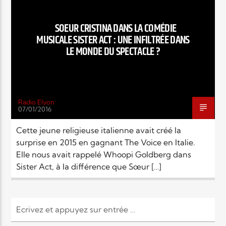
EN CE MOMENT
TITRE
SOEUR CRISTINA DANS LA COMÉDIE
ARTISTE
MUSICALE SISTER ACT : UNE INFILTRÉE DANS
LE MONDE DU SPECTACLE ?
Radio Elyon
07/01/2016
Radio Elyon
Cette jeune religieuse italienne avait créé la
surprise en 2015 en gagnant The Voice en Italie.
Elle nous avait rappelé Whoopi Goldberg dans
Elyon Rhema
Sister Act, à la différence que Sœur […]
Elyon Hits