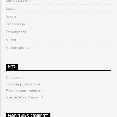
Sorties & Loisirs
Sport
Sports
Technology
Témoignage
Video
Vidéos stories
MÉTA
Connexion
Flux des publications
Flux des commentaires
Site de WordPress-FR
RADIO ELYON SUR VOTRE SITE