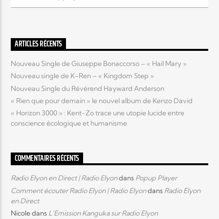
Elyon Live
ARTICLES RÉCENTS
Nouveau Single de Giuseppe Bonaccorso – « Hail Mary »
Elyon Kids
Nouveau single de K-Ren – « Kingdom Step »
Nouveau Single du Révérend Hayward Anderson
« Rien que pour demain » le nouvel album de Kenzo David
« Horizon 3000 » : Kent-Zo trace une utopie lucide entre
conscience écologique et humanisme
COMMENTAIRES RÉCENTS
Radio Elyon en Direct | Radio Elyon
dans
Popup Player
Comment écouter Radio Elyon | Radio Elyon
dans
Radio Elyon
en Direct
Nicole
dans
L’Emission Kanguka sur Radio Elyon