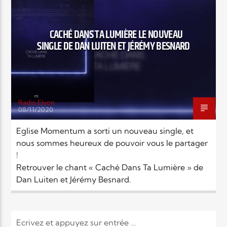
EN CE MOMENT
TITRE
ARTISTE
CACHÉ DANS TA LUMIÈRE LE NOUVEAU
SINGLE DE DAN LUITEN ET JÉRÉMY BESNARD
Radio Elyon
08/11/2020
Radio Elyon
Eglise Momentum a sorti un nouveau single, et
nous sommes heureux de pouvoir vous le partager
!
Elyon Rhema
Retrouver le chant « Caché Dans Ta Lumière » de
Dan Luiten et Jérémy Besnard.
Elyon Hits