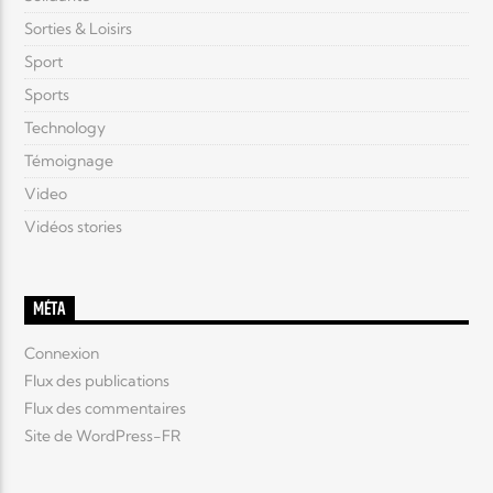
Sorties & Loisirs
Sport
Sports
Technology
Témoignage
Video
Vidéos stories
MÉTA
Connexion
Flux des publications
Flux des commentaires
Site de WordPress-FR