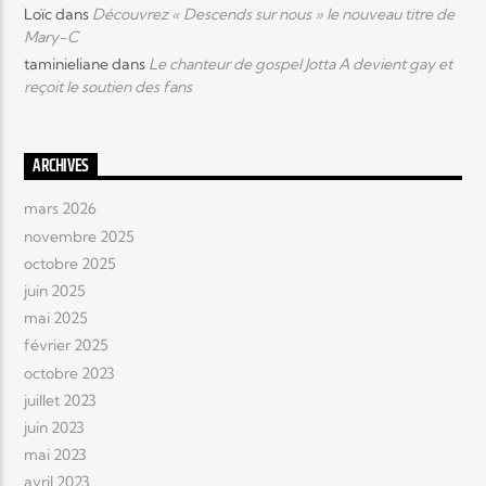
Loïc
dans
Découvrez « Descends sur nous » le nouveau titre de
Mary-C
taminieliane
dans
Le chanteur de gospel Jotta A devient gay et
reçoit le soutien des fans
ARCHIVES
mars 2026
novembre 2025
octobre 2025
juin 2025
mai 2025
février 2025
octobre 2023
juillet 2023
juin 2023
mai 2023
avril 2023