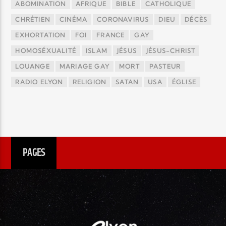
ABOMINATION
AFRIQUE
BIBLE
CATHOLIQUE
CHRÉTIEN
CINÉMA
CORONAVIRUS
DIEU
DÉCÈS
EXHORTATION
FOI
FRANCE
GAY
HOMOSÉXUALITÉ
ISLAM
JÉSUS
JÉSUS-CHRIST
LOUANGE
MARIAGE GAY
MORT
PASTEUR
RADIO ELYON
RELIGION
SATAN
USA
ÉGLISE
PAGES