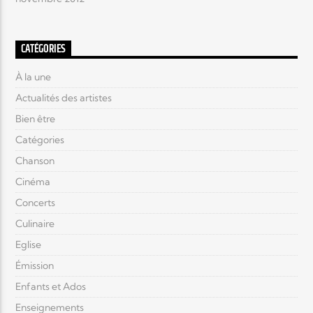
CATÉGORIES
À la une
Actualités des artistes
Bien être
Catégories
Chanson
Cinéma
Concerts
Culinaire
Eglise
Émission
Enfants et Ados
Enseignements