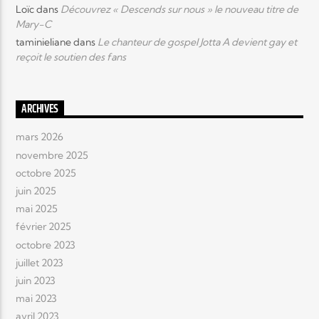
Loïc
dans
Découvrez « Descends sur nous » le nouveau titre de
Mary-C
taminieliane
dans
Le chanteur de gospel Jotta A devient gay et
reçoit le soutien des fans
ARCHIVES
mars 2026
novembre 2025
octobre 2025
juin 2025
mai 2025
février 2025
octobre 2023
juillet 2023
juin 2023
mai 2023
avril 2023