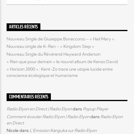
Elyon Live
ARTICLES RÉCENTS
Nouveau Single de Giuseppe Bonaccorso – « Hail Mary »
Elyon Kids
Nouveau single de K-Ren – « Kingdom Step »
Nouveau Single du Révérend Hayward Anderson
« Rien que pour demain » le nouvel album de Kenzo David
« Horizon 3000 » : Kent-Zo trace une utopie lucide entre
conscience écologique et humanisme
COMMENTAIRES RÉCENTS
Radio Elyon en Direct | Radio Elyon
dans
Popup Player
Comment écouter Radio Elyon | Radio Elyon
dans
Radio Elyon
en Direct
Nicole
dans
L’Emission Kanguka sur Radio Elyon