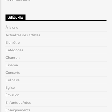
CATÉGORIES
À la une
Actualités des artistes
Bien être
Catégories
Chanson
Cinéma
Concerts
Culinaire
Eglise
Émission
Enfants et Ados
Enseignements