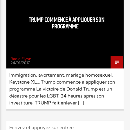
EN CE MOMENT
TITRE
ARTISTE
TRUMP COMMENCE À APPLIQUER SON
PROGRAMME
Radio Elyon
24/01/2017
Radio Elyon
Immigration, avortement, mariage homosexuel,
Keystone XL… Trump commence à appliquer son
programme La victoire de Donald Trump est un
Elyon Rhema
désastre pour les LGBT. 24 heures après son
investiture, TRUMP fait enlever […]
Elyon Hits