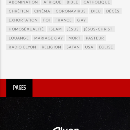
ABOMINATION
AFRIQUE
BIBLE
CATHOLIQUE
CHRÉTIEN
CINÉMA
CORONAVIRUS
DIEU
DÉCÈS
EXHORTATION
FOI
FRANCE
GAY
HOMOSÉXUALITÉ
ISLAM
JÉSUS
JÉSUS-CHRIST
LOUANGE
MARIAGE GAY
MORT
PASTEUR
RADIO ELYON
RELIGION
SATAN
USA
ÉGLISE
PAGES