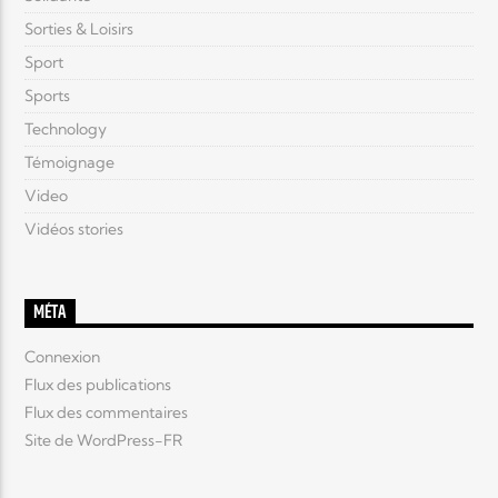
Sorties & Loisirs
Sport
Sports
Technology
Témoignage
Video
Vidéos stories
MÉTA
Connexion
Flux des publications
Flux des commentaires
Site de WordPress-FR