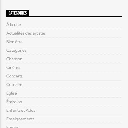
CATÉGORIES
À la une
Actualités des artistes
Bien être
Catégories
Chanson
Cinéma
Concerts
Culinaire
Eglise
Émission
Enfants et Ados
Enseignements
Europe