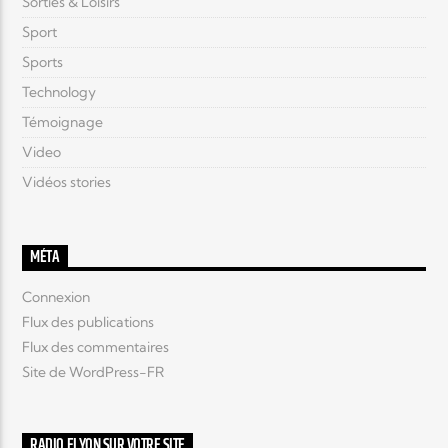
Sorties & Loisirs
Sport
Sports
Technology
Témoignage
Video
Vidéos stories
MÉTA
Connexion
Flux des publications
Flux des commentaires
Site de WordPress-FR
RADIO ELYON SUR VOTRE SITE