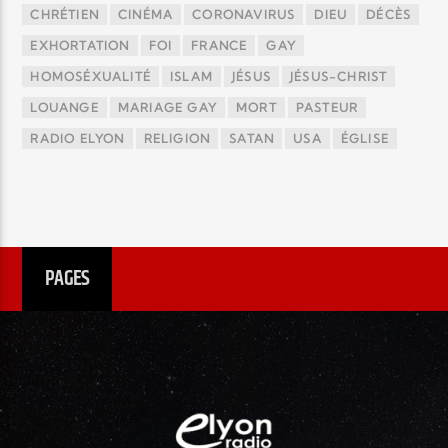
CHRÉTIEN
CINÉMA
CORONAVIRUS
DIEU
DÉCÈS
EXHORTATION
FOI
FRANCE
GAY
HOMOSÉXUALITÉ
ISLAM
JÉSUS
JÉSUS-CHRIST
LOUANGE
MARIAGE GAY
MORT
PASTEUR
RADIO ELYON
RELIGION
SATAN
USA
ÉGLISE
PAGES