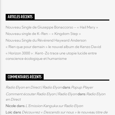
Elyon Live
ARTICLES RÉCENTS
Nouveau Single de Giuseppe Bonaccorso – « Hail Mary »
Nouveau single de K-Ren – « Kingdom Step »
Elyon Kids
Nouveau Single du Révérend Hayward Anderson
« Rien que pour demain » le nouvel album de Kenzo David
« Horizon 3000 » : Kent-Zo trace une utopie lucide entre
conscience écologique et humanisme
COMMENTAIRES RÉCENTS
Radio Elyon en Direct | Radio Elyon
dans
Popup Player
Comment écouter Radio Elyon | Radio Elyon
dans
Radio Elyon
en Direct
Nicole
dans
L’Emission Kanguka sur Radio Elyon
Loïc
dans
Découvrez « Descends sur nous » le nouveau titre de