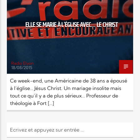
EN CE MOMENT
TITRE
ARTISTE
ELLE SE MARIE À L’ÉGLISE AVEC… LE CHRIST
Radio Elyon
18/08/2015
Radio Elyon
Ce week-end, une Américaine de 38 ans a épousé
à l’église… Jésus Christ. Un mariage insolite mais
tout ce qu’il y a de plus sérieux… Professeur de
Elyon Rhema
théologie à Fort […]
Elyon Hits