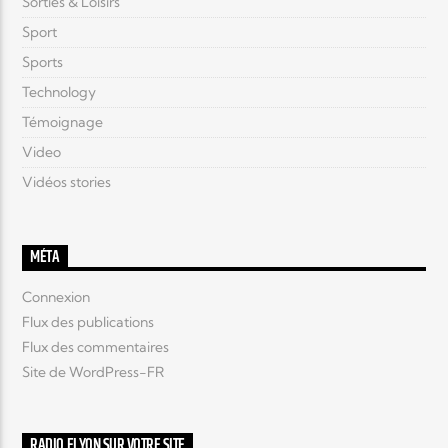
Sorties & Loisirs
Sport
Sports
Technology
Témoignage
Video
Vidéos stories
MÉTA
Connexion
Flux des publications
Flux des commentaires
Site de WordPress-FR
RADIO ELYON SUR VOTRE SITE