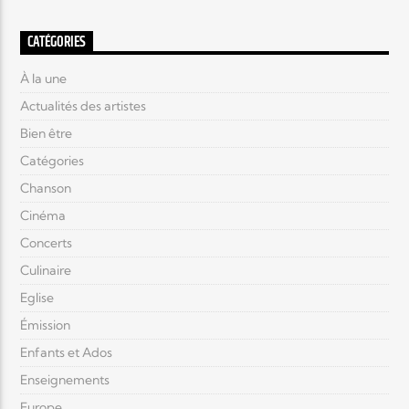
CATÉGORIES
À la une
Actualités des artistes
Bien être
Catégories
Chanson
Cinéma
Concerts
Culinaire
Eglise
Émission
Enfants et Ados
Enseignements
Europe