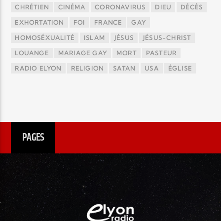
CHRÉTIEN
CINÉMA
CORONAVIRUS
DIEU
DÉCÈS
EXHORTATION
FOI
FRANCE
GAY
HOMOSÉXUALITÉ
ISLAM
JÉSUS
JÉSUS-CHRIST
LOUANGE
MARIAGE GAY
MORT
PASTEUR
RADIO ELYON
RELIGION
SATAN
USA
ÉGLISE
PAGES