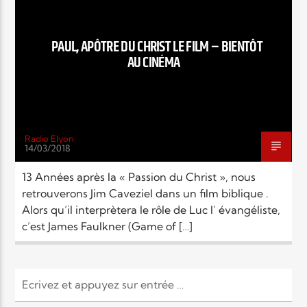
EN CE MOMENT
TITRE
ARTISTE
PAUL, APÔTRE DU CHRIST LE FILM – BIENTÔT
AU CINÉMA
Radio Elyon
14/03/2018
Radio Elyon
13 Années après la « Passion du Christ », nous
retrouverons Jim Caveziel dans un film biblique .
Alors qu’il interprètera le rôle de Luc l’ évangéliste,
Elyon Rhema
c’est James Faulkner (Game of […]
Elyon Hits