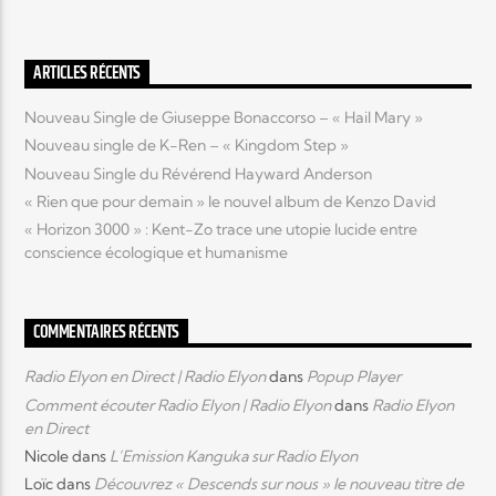
Elyon Live
ARTICLES RÉCENTS
Nouveau Single de Giuseppe Bonaccorso – « Hail Mary »
Nouveau single de K-Ren – « Kingdom Step »
Elyon Kids
Nouveau Single du Révérend Hayward Anderson
« Rien que pour demain » le nouvel album de Kenzo David
« Horizon 3000 » : Kent-Zo trace une utopie lucide entre
conscience écologique et humanisme
COMMENTAIRES RÉCENTS
Radio Elyon en Direct | Radio Elyon
dans
Popup Player
Comment écouter Radio Elyon | Radio Elyon
dans
Radio Elyon
en Direct
Nicole
dans
L’Emission Kanguka sur Radio Elyon
Loïc
dans
Découvrez « Descends sur nous » le nouveau titre de