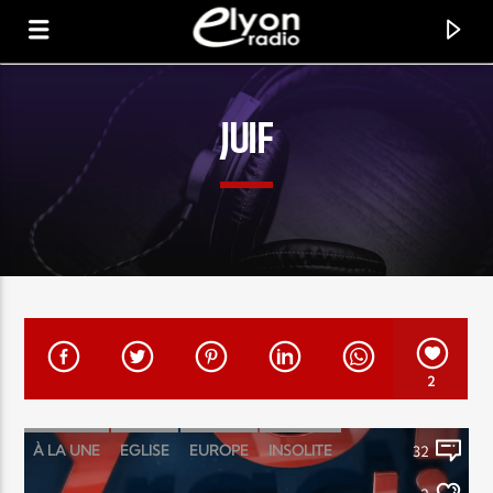
JUIF
RADIO ELYON
POSITIVE ET ENCOURAGEANTE !
2
À LA UNE
EGLISE
EUROPE
INSOLITE
32
ISRAËL
MONDE
POLITIQUE
RELIGIONS