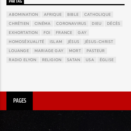
PAR TAG
ABOMINATION
AFRIQUE
BIBLE
CATHOLIQUE
CHRÉTIEN
CINÉMA
CORONAVIRUS
DIEU
DÉCÈS
EXHORTATION
FOI
FRANCE
GAY
HOMOSÉXUALITÉ
ISLAM
JÉSUS
JÉSUS-CHRIST
LOUANGE
MARIAGE GAY
MORT
PASTEUR
RADIO ELYON
RELIGION
SATAN
USA
ÉGLISE
PAGES