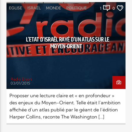
EGLISE
ISRAËL
MONDE
POLITIQUE
1
0
Elyon Live
RELIGIONS
L’ETAT D’ISRAËL RAYÉ D’UN ATLAS SUR LE
Elyon Kids
MOYEN-ORIENT
Radio Elyon
03/01/2015
Proposer une lecture claire et « en profondeur »
des enjeux du Moyen-Orient. Telle était l’ambition
affichée d’un atlas publié par le géant de l’édition
Harper Collins, raconte The Washington […]