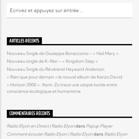
ARTICLES RÉCENTS
Nouveau Single de Giuseppe Bonaccorso – « Hail Mary »
Nouveau single de K-Ren – « Kingdom Step »
Nouveau Single du Révérend Hayward Anderson
« Rien que pour demain » le nouvel album de Kenzo David
« Horizon 3000 » : Kent-Zo trace une utopie lucide entre
conscience écologique et humanisme
COMMENTAIRES RÉCENTS
Radio Elyon en Direct | Radio Elyon
dans
Popup Player
Comment écouter Radio Elyon | Radio Elyon
dans
Radio Elyon