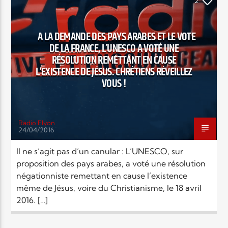
EN CE MOMENT
2
TITRE
SOCIÉTÉ
ARTISTE
A LA DEMANDE DES PAYS ARABES ET LE VOTE
DE LA FRANCE, L’UNESCO A VOTÉ UNE
RÉSOLUTION REMETTANT EN CAUSE
L’EXISTENCE DE JÉSUS. CHRÉTIENS RÉVEILLEZ
VOUS !
Radio Elyon
Radio Elyon
24/04/2016
Il ne s’agit pas d’un canular : L’UNESCO, sur
proposition des pays arabes, a voté une résolution
Elyon Rhema
négationniste remettant en cause l’existence
même de Jésus, voire du Christianisme, le 18 avril
2016. […]
Elyon Hits