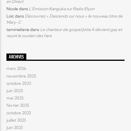
en Direct
Nicole
dans
L’Emission Kanguka sur Radio Elyon
Loïc
dans
Découvrez « Descends sur nous » le nouveau titre de
Mary-C
taminieliane
dans
Le chanteur de gospel Jotta A devient gay et
reçoit le soutien des fans
ARCHIVES
mars 2026
novembre 2025
octobre 2025
juin 2025
mai 2025
février 2025
octobre 2023
juillet 2023
juin 2023