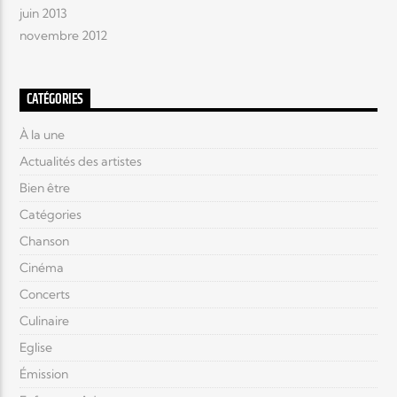
juin 2013
novembre 2012
CATÉGORIES
À la une
Actualités des artistes
Bien être
Catégories
Chanson
Cinéma
Concerts
Culinaire
Eglise
Émission