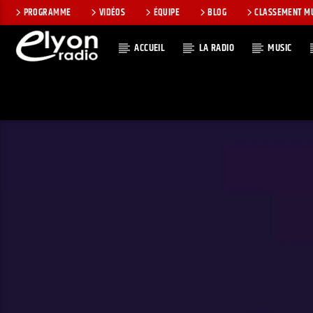
PROGRAMME
VIDÉOS
ÉQUIPE
BLOG
CLASSEMENT M
ACCUEIL
LA RADIO
MUSIC
EN CE MOMEN
RADIO ELYON
TITRE
POSITIVE ET
ARTISTE
ENCOURAGEANTE !