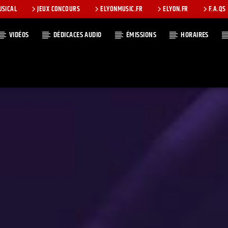
USICAL
JEUX CONCOURS
ELYONMUSIC.FR
ELYON.FR
F.A.QS
VIDÉOS
DÉDICACES AUDIO
ÉMISSIONS
HORAIRES
T