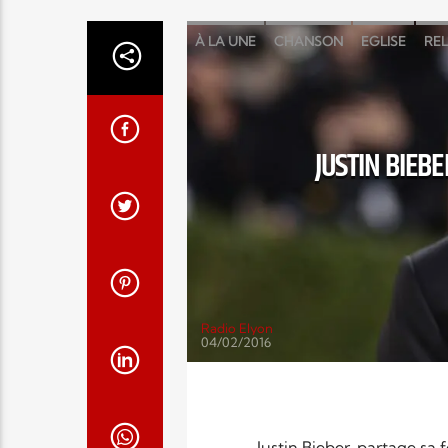
À LA UNE
CHANSON
EGLISE
REL
JUSTIN BIEBE
Radio Elyon
04/02/2016
Justin Bieber, partage sa 