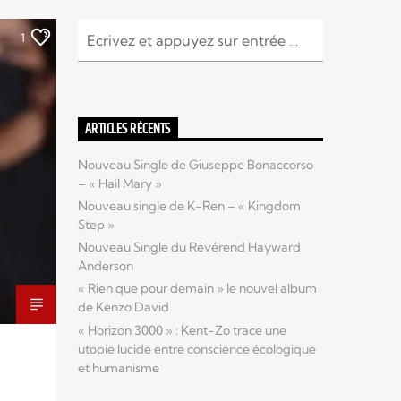
1
ARTICLES RÉCENTS
Nouveau Single de Giuseppe Bonaccorso
– « Hail Mary »
Nouveau single de K-Ren – « Kingdom
Step »
Nouveau Single du Révérend Hayward
Anderson
« Rien que pour demain » le nouvel album
de Kenzo David
« Horizon 3000 » : Kent-Zo trace une
utopie lucide entre conscience écologique
et humanisme