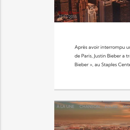
Radio Elyon
23/11/2015
Après avoir interrompu un
de Paris, Justin Bieber a
Bieber », au Staples Cente
À LA UNE
CHANSON
EGLISE
MO