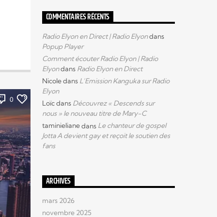
COMMENTAIRES RÉCENTS
Radio Elyon en Direct | Radio Elyon
dans
Popup Player
Comment écouter Radio Elyon | Radio
Elyon
dans
Radio Elyon en Direct
Nicole
dans
L’Emission Kanguka sur Radio
Elyon
0
Loïc
dans
Découvrez « Descends sur
nous » le nouveau titre de Mary-C
taminieliane
dans
Le chanteur de gospel
Jotta A devient gay et reçoit le soutien des
fans
ARCHIVES
mars 2026
novembre 2025