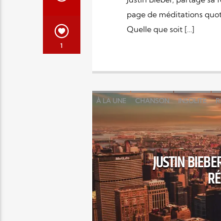
page de méditations quotid
Quelle que soit […]
1
À LA UNE
CHANSON
INSOLITE
R
JUSTIN BIEB
RÉ