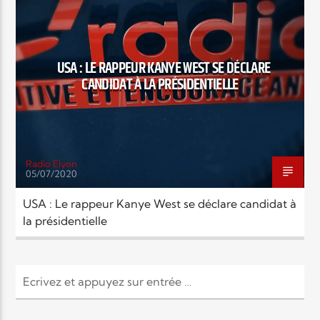
MUSIQUE
POLITIQUE
RELIGIONS
Elyon Live
SOCIÉTÉ
USA : LE RAPPEUR KANYE WEST SE DÉCLARE
CANDIDAT À LA PRÉSIDENTIELLE
Elyon Kids
Radio Elyon
05/07/2020
USA : Le rappeur Kanye West se déclare candidat à
la présidentielle