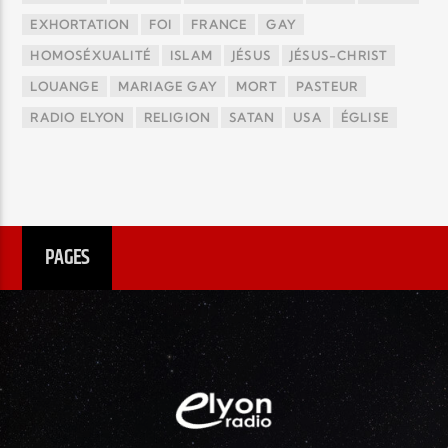
EXHORTATION
FOI
FRANCE
GAY
HOMOSÉXUALITÉ
ISLAM
JÉSUS
JÉSUS-CHRIST
LOUANGE
MARIAGE GAY
MORT
PASTEUR
RADIO ELYON
RELIGION
SATAN
USA
ÉGLISE
PAGES