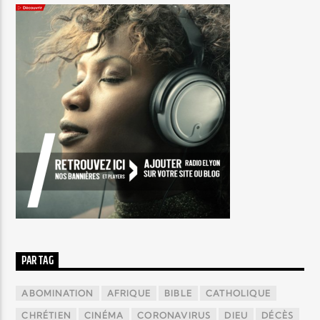
PAR TAG
ABOMINATION
AFRIQUE
BIBLE
CATHOLIQUE
CHRÉTIEN
CINÉMA
CORONAVIRUS
DIEU
DÉCÈS