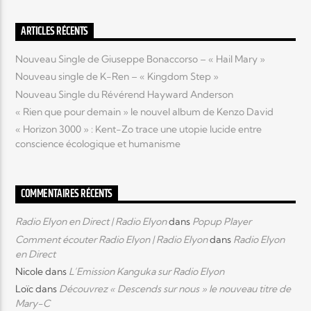
ARTICLES RÉCENTS
Nouveau Single de Giuseppe Bonaccorso – « Hail Mary »
Nouveau single de K-Ren – « Kingdom Step »
Nouveau Single du Révérend Hayward Anderson
« Rien que pour demain » le nouvel album de Kenzo David
« Horizon 3000 » : Kent-Zo trace une utopie lucide entre
conscience écologique et humanisme
COMMENTAIRES RÉCENTS
Radio Elyon en Direct | Radio Elyon
dans
Popup Player
Comment écouter Radio Elyon | Radio Elyon
dans
Radio Elyon
en Direct
Nicole
dans
L’Emission Kanguka sur Radio Elyon
Loïc
dans
Découvrez « Descends sur nous » le nouveau titre de
Mary-C