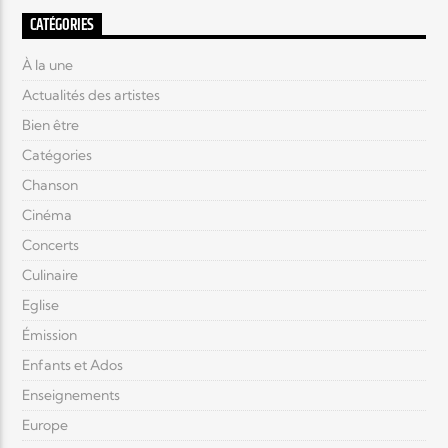
CATÉGORIES
À la une
Actualités des artistes
Bien être
Catégories
Chanson
Cinéma
Concerts
Culinaire
Eglise
Émission
Enfants et Ados
Enseignements
Europe