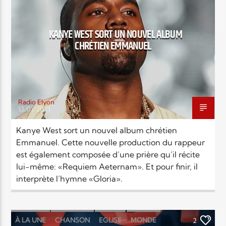
EN CE MOMENT
TITRE
ARTISTE
KANYE WEST SORT UN NOUVEL ALBUM
CHRÉTIEN EMMANUEL
Radio Elyon
13/01/2021
Radio Elyon
Kanye West sort un nouvel album chrétien
Emmanuel. Cette nouvelle production du rappeur
est également composée d’une prière qu’il récite
Elyon Rhema
lui-même: «Requiem Aeternam». Et pour finir, il
interprète l’hymne «Gloria».
Elyon Hits
À LA UNE
CHANSON
EGLISE
MONDE
2