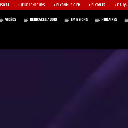
USICAL
JEUX CONCOURS
ELYONMUSIC.FR
ELYON.FR
F.A.QS
VIDÉOS
DÉDICACES AUDIO
ÉMISSIONS
HORAIRES
T