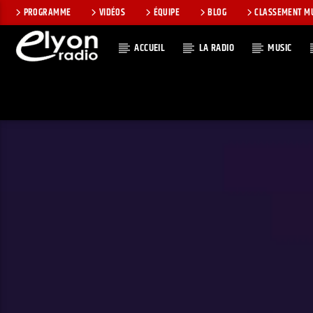
PROGRAMME
VIDÉOS
ÉQUIPE
BLOG
CLASSEMENT M
ACCUEIL
LA RADIO
MUSIC
EN CE MOMEN
RADIO ELYON
TITRE
POSITIVE ET
ARTISTE
ENCOURAGEANTE !