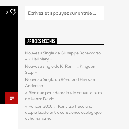
0
ARTICLES RÉCENTS
Nouveau Single de Giuseppe Bonaccorso
– « Hail Mary »
Nouveau single de K-Ren – « Kingdom
Step »
Nouveau Single du Révérend Hayward
Anderson
« Rien que pour demain » le nouvel album
de Kenzo David
« Horizon 3000 » : Kent-Zo trace une
utopie lucide entre conscience écologique
et humanisme