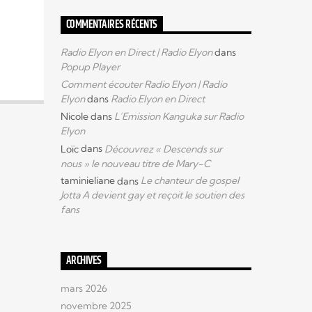
COMMENTAIRES RÉCENTS
Radio Elyon en Direct | Radio Elyon
dans
Popup Player
Comment écouter Radio Elyon | Radio
Elyon
dans
Radio Elyon en Direct
Nicole
dans
L’Emission Kanguka sur Radio
Elyon
Loïc
dans
Découvrez « Descends sur
nous » le nouveau titre de Mary-C
taminieliane
dans
Le chanteur de gospel
Jotta A devient gay et reçoit le soutien des
fans
ARCHIVES
mars 2026
novembre 2025