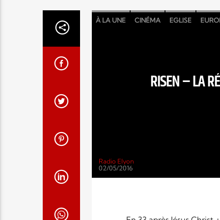
À LA UNE
CINÉMA
EGLISE
EURO
RISEN – LA R
Radio Elyon
02/05/2016
En 33 après Jésus Christ,