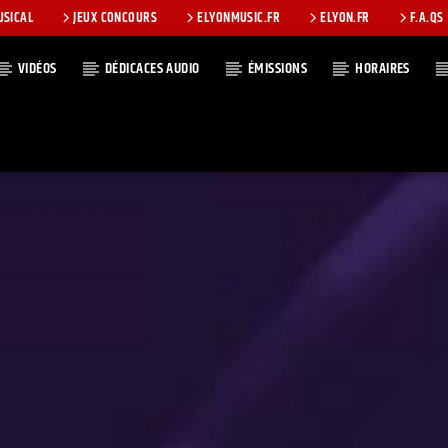
USICAL
JEUX CONCOURS
ELYONMUSIC.FR
ELYON.FR
F.A.QS
VIDÉOS
DÉDICACES AUDIO
ÉMISSIONS
HORAIRES
T