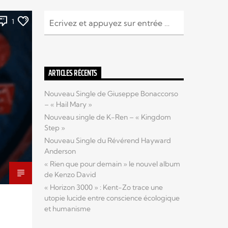
1
ARTICLES RÉCENTS
Nouveau Single de Giuseppe Bonaccorso
– « Hail Mary »
Nouveau single de K-Ren – « Kingdom
Step »
Nouveau Single du Révérend Hayward
Anderson
« Rien que pour demain » le nouvel album
de Kenzo David
« Horizon 3000 » : Kent-Zo trace une
utopie lucide entre conscience écologique
et humanisme