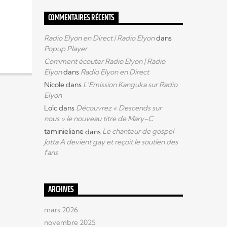
COMMENTAIRES RÉCENTS
Radio Elyon en Direct | Radio Elyon
dans
Popup Player
Comment écouter Radio Elyon | Radio
Elyon
dans
Radio Elyon en Direct
Nicole
dans
L’Emission Kanguka sur Radio
Elyon
Loïc
dans
Découvrez « Descends sur
nous » le nouveau titre de Mary-C
taminieliane
dans
Le chanteur de gospel
Jotta A devient gay et reçoit le soutien des
fans
ARCHIVES
mars 2026
novembre 2025