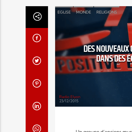
EGLISE
MONDE
RELIGIONS
DES NOUVEAUX 
DANS DES É
Radio Elyon
23/12/2015
Un groupe d’anciens musul