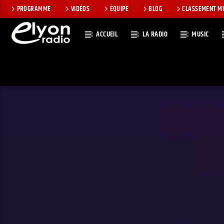
PROGRAMME
VIDÉOS
ÉQUIPE
BLOG
CLASSEMENT M
ACCUEIL
LA RADIO
MUSIC
EN CE MOMEN
RADIO ELYON
TITRE
POSITIVE ET
ARTISTE
ENCOURAGEANTE !