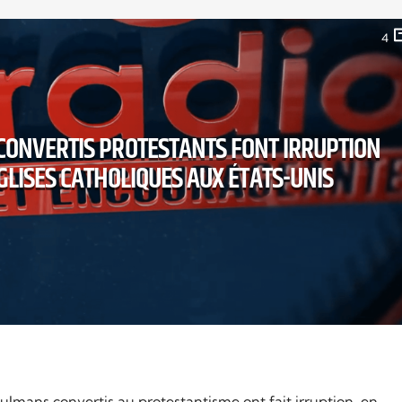
4
CONVERTIS PROTESTANTS FONT IRRUPTION
GLISES CATHOLIQUES AUX ÉTATS-UNIS
mans convertis au protestantisme ont fait irruption, en