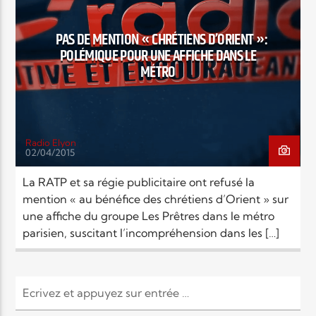
EN CE MOMENT
TITRE
PAS DE MENTION « CHRÉTIENS D’ORIENT »:
ARTISTE
POLÉMIQUE POUR UNE AFFICHE DANS LE
MÉTRO
Radio Elyon
02/04/2015
Radio Elyon
La RATP et sa régie publicitaire ont refusé la
mention « au bénéfice des chrétiens d’Orient » sur
une affiche du groupe Les Prêtres dans le métro
Elyon Rhema
parisien, suscitant l’incompréhension dans les […]
Elyon Hits