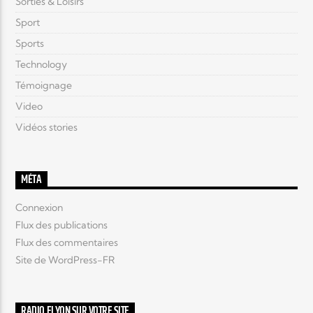
Sorties & Loisirs
Sport
Sports
Technology
Témoignage
Video
Vidéos stories
MÉTA
Connexion
Flux des publications
Flux des commentaires
Site de WordPress-FR
RADIO ELYON SUR VOTRE SITE