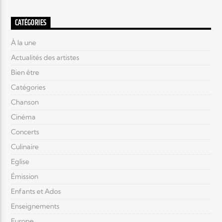
CATÉGORIES
À la une
Actualités des artistes
Bien être
Catégories
Chanson
Cinéma
Concerts
Culinaire
Eglise
Émission
Enfants et Ados
Enseignements
Europe