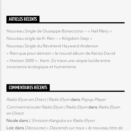
Elyon Live
ARTICLES RÉCENTS
Nouveau Single de Giuseppe Bonaccorso – « Hail Mary »
Nouveau single de K-Ren – « Kingdom Step »
Elyon Kids
Nouveau Single du Révérend Hayward Anderson
« Rien que pour demain » le nouvel album de Kenzo David
« Horizon 3000 » : Kent-Zo trace une utopie lucide entre
conscience écologique et humanisme
COMMENTAIRES RÉCENTS
Radio Elyon en Direct | Radio Elyon
dans
Popup Player
Comment écouter Radio Elyon | Radio Elyon
dans
Radio Elyon
en Direct
Nicole
dans
L’Emission Kanguka sur Radio Elyon
Loïc
dans
Découvrez « Descends sur nous » le nouveau titre de