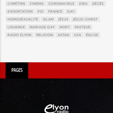
CHRÉTIEN
CINÉMA
CORONAVIRUS
DIEU
DÉCÈS
EXHORTATION
FOI
FRANCE
GAY
HOMOSÉXUALITÉ
ISLAM
JÉSUS
JÉSUS-CHRIST
LOUANGE
MARIAGE GAY
MORT
PASTEUR
RADIO ELYON
RELIGION
SATAN
USA
ÉGLISE
PAGES