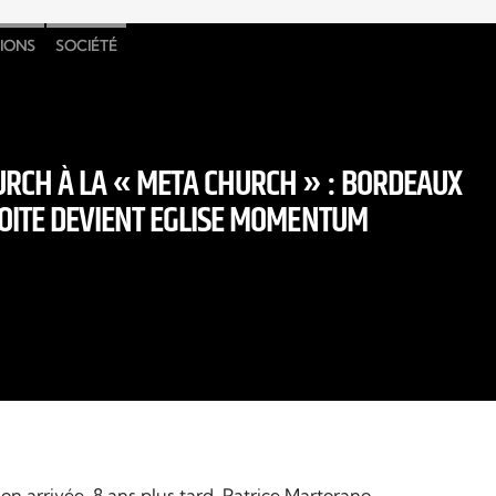
GIONS
SOCIÉTÉ
RCH À LA « META CHURCH » : BORDEAUX
ROITE DEVIENT EGLISE MOMENTUM
son arrivée. 8 ans plus tard, Patrice Martorano