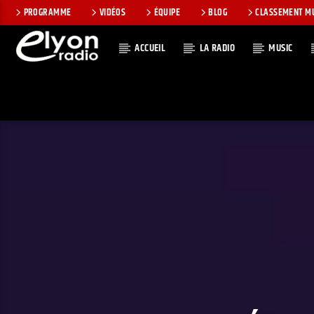
PROGRAMME
VIDÉOS
ÉQUIPE
BLOG
CLASSEMENT M
ACCUEIL
LA RADIO
MUSIC
EN CE MOMEN
RADIO ELYON
TITRE
POSITIVE ET
ARTISTE
ENCOURAGEANTE !