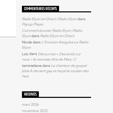
COMMENTAIRES RÉCENTS
Radio Elyon en Direct | Radio Elyon
dans
Popup Player
Comment écouter Radio Elyon | Radio
Elyon
dans
Radio Elyon en Direct
Nicole
dans
L’Emission Kanguka sur Radio
Elyon
Loïc
dans
Découvrez « Descends sur
nous » le nouveau titre de Mary-C
taminieliane
dans
Le chanteur de gospel
Jotta A devient gay et reçoit le soutien des
fans
ARCHIVES
mars 2026
novembre 2025