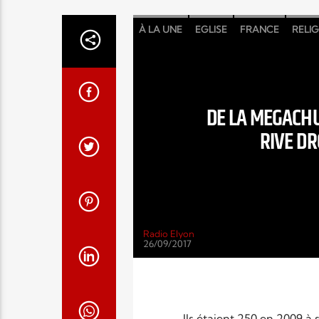
À LA UNE
EGLISE
FRANCE
RELI
DE LA MEGACHU
RIVE D
Radio Elyon
26/09/2017
Ils étaient 250 en 2009 à 