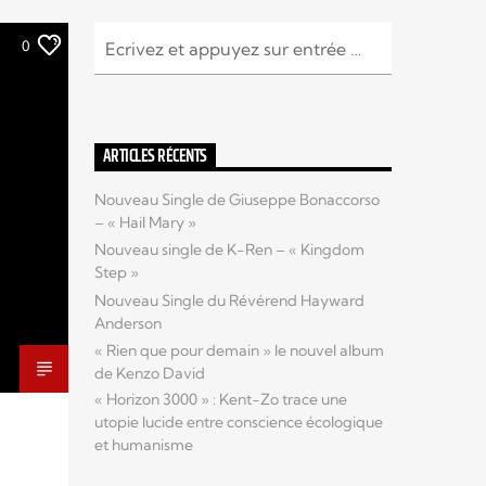
0
ARTICLES RÉCENTS
Nouveau Single de Giuseppe Bonaccorso
– « Hail Mary »
Nouveau single de K-Ren – « Kingdom
Step »
Nouveau Single du Révérend Hayward
Anderson
« Rien que pour demain » le nouvel album
de Kenzo David
« Horizon 3000 » : Kent-Zo trace une
utopie lucide entre conscience écologique
et humanisme