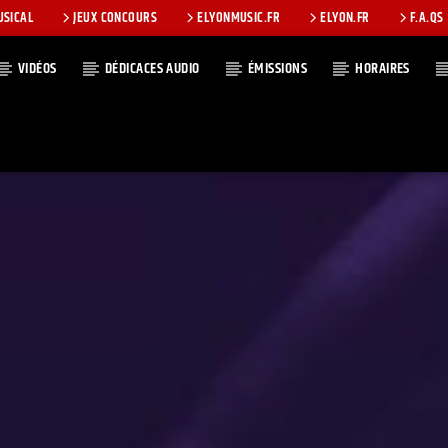
USICAL
JEUX CONCOURS
ELYONMUSIC.FR
ELYON.FR
F.A.QS
VIDÉOS
DÉDICACES AUDIO
ÉMISSIONS
HORAIRES
T